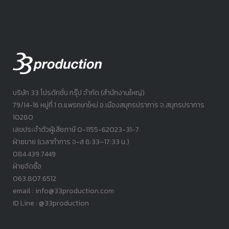
บริษัท 33 โปรดักชั่น กรุ๊ป จำกัด (สำนักงานใหญ่)
79/14-16 หมู่ที่ 1 ต.แพรกษาใหม่ อ.เมืองสมุทรปราการ จ.สมุทรปราการ
10280
เลขประจำตัวผู้เสียภาษี 0-1155-62023-31-7
ฝ่ายขาย (เวลาทำการ จ-ส 8:33~17:33 น.)
084.439.7449
ฝ่ายจัดซื้อ
063.807.6512
email : info@33production.com
ID Line : @33production