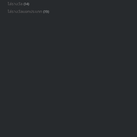
โล่รางวัล
(14)
โล่รางวัลเเยกประเภท
(19)