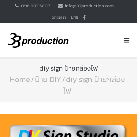
Skip
096.883.5807
info@33production.com
to
content
ติดต่อเรา
LINE
diy sign ป้ายกล่องไฟ
Home
/
ป้าย DIY
/
diy sign ป้ายกล่อง
ไฟ