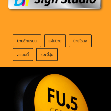
ป้ายอักษรนูน
แผ่นป้าย
ป้ายไวนิล
สแตนดี้
ธงญี่ปุ่น