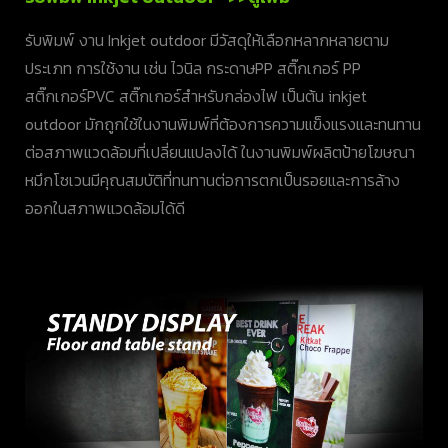
รับพิมพ์ งาน Inkjet outdoor มีวัสดุให้เลือกหลากหลายตาม
ประเภท การใช้งาน เช่น ไวนิล กระดาษPP สติ๊กเกอร์ PP
สติ๊กเกอร์PVC สติ๊กเกอร์สำหรับกล่องไฟ เป็นต้น inkjet
outdoor มักถูกใช้ในงานพิมพ์ที่ต้องการความแข็งแรงและทนทาน
ต่อสภาพแวดล้อมที่เปลี่ยนแปลงได้ ในงานพิมพ์ผลิตป้ายโฆษณา
หมึกโซเวนมีคุณสมบัติที่ทนทานต่อการตกเป็นรอยและการล้าง
ออกในสภาพแวดล้อมได้ดี