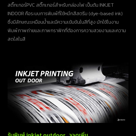
สติ๊กเกอร์PVC สติ๊กเกอร์สำหรับกล่องไฟ เป็นต้น INKJET
INDOOR คือระบบการพิมพ์ที่ใช้หมึกสีสตรีม (dye-based ink)
ซึ่งมีลักษณะเหมือนน้ำและมีความเข้มข้นในสีที่สูง มักใช้ในงาน
พิมพ์ภาพถ่ายและภาพกราฟิกที่ต้องการความสวยงามและความ
สดใสในสี
รับพิมพ์ inkjet outdoor >>ดูเพิ่ม