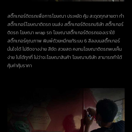
สติ๊กเกอร์ติดรถเพื่อการโฆษณา ประหยัด คุ้ม สะดุดทุกสายตา ทำ
สติ๊กเกอร์โฆษณาติดรถ ขนส่ง สติ๊กเกอร์ติดรถบริษัท สติ๊กเกอร์
ติดรถ โฆษณา wrap รถ โฆษณาสติ๊กเกอร์ติดรถของเราใช้
สติ๊กเกอร์คุณภาพ พิมพ์ด้วยหมึกแท้ระบบ 6 สีลงบนสติ๊กเกอร์
มั่นใจได้ ไม่ซีดจางง่าย สีชัด สวยสด คงทนโฆษณาติดรถพบเห็น
ง่าย ไปได้ทุกที่ ไม่ว่าจะโฆษณาสินค้า โฆษณาบริษัท สามารถทำได้
คุ้มค่าคุ้มราคา