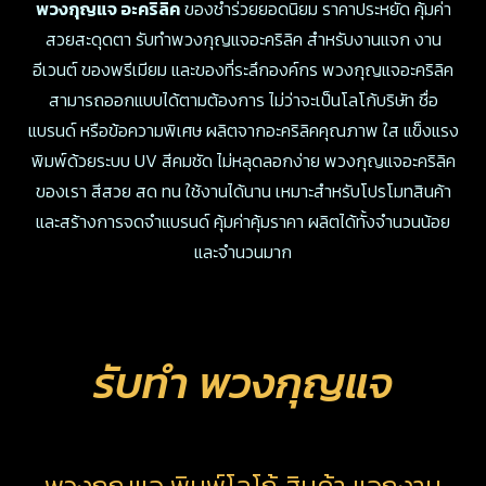
พวงกุญแจ อะคริลิค
ของชำร่วยยอดนิยม ราคาประหยัด คุ้มค่า
สวยสะดุดตา รับทำพวงกุญแจอะคริลิค สำหรับงานแจก งาน
อีเวนต์ ของพรีเมียม และของที่ระลึกองค์กร พวงกุญแจอะคริลิค
สามารถออกแบบได้ตามต้องการ ไม่ว่าจะเป็นโลโก้บริษัท ชื่อ
แบรนด์ หรือข้อความพิเศษ ผลิตจากอะคริลิคคุณภาพ ใส แข็งแรง
พิมพ์ด้วยระบบ UV สีคมชัด ไม่หลุดลอกง่าย พวงกุญแจอะคริลิค
ของเรา สีสวย สด ทน ใช้งานได้นาน เหมาะสำหรับโปรโมทสินค้า
และสร้างการจดจำแบรนด์ คุ้มค่าคุ้มราคา ผลิตได้ทั้งจำนวนน้อย
และจำนวนมาก
รับทำ พวงกุญแจ
พวงกุญแจ พิมพ์โลโก้ สินค้า แจกงาน