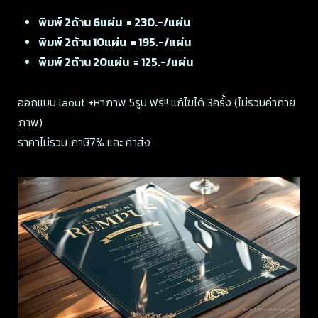
พิมพ์ 2ด้าน 6แผ่น = 230.-/แผ่น
พิมพ์ 2ด้าน 10แผ่น = 195.-/แผ่น
พิมพ์ 2ด้าน 20แผ่น = 125.-/แผ่น
ออกแบบ laout +หาภาพ 5รูป ฟรี!! แก้ไขได้ 3ครั้ง (ไม่รวมค่าถ่าย
ภาพ)
ราคาไม่รวม ภาษี7% และ ค่าส่ง