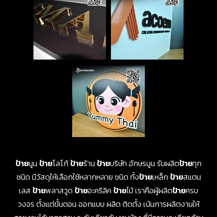
ป้าย
นูน
ป้าย
โลโก้
ป้าย
ร้าน
ป้าย
บริษัท อักษรนูน รับผลิต
ป้าย
ทุก
ชนิด มีวัสดุให้เลือกใช้หลากหลาย ชนิด ทั้ง
ป้าย
เหล็ก
ป้าย
สแตน
เลส
ป้าย
พลาสวูด
ป้าย
อะคริลิค
ป้าย
ไม้ เราคือผู้ผลิต
ป้าย
ครบ
วงจร ตั้งแต่ขั้นตอน ออกแบบ ผลิต ติดตั้ง เน้นการผลิตงานให้