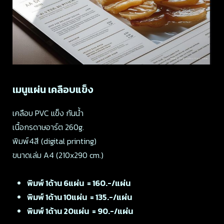
เมนูแผ่น เคลือบแข็ง
เคลือบ PVC แข็ง กันน้ำ
เนื้อกรดาษอาร์ต 260g.
พิมพ์4สี (digital printing)
ขนาดเล่ม A4 (210x290 cm.)
พิมพ์ 1ด้าน 6แผ่น = 160.-/แผ่น
พิมพ์ 1ด้าน 10แผ่น = 135.-/แผ่น
พิมพ์ 1ด้าน 20แผ่น = 90.-/แผ่น