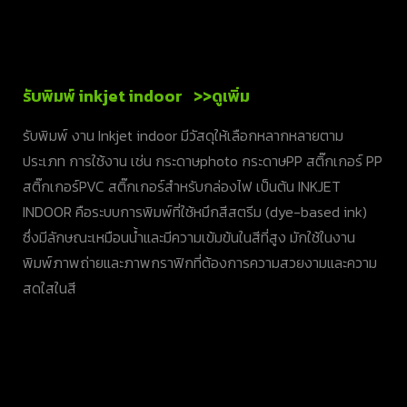
รับพิมพ์ inkjet indoor >>ดูเพิ่ม
รับพิมพ์ งาน Inkjet indoor มีวัสดุให้เลือกหลากหลายตาม
ประเภท การใช้งาน เช่น กระดาษphoto กระดาษPP สติ๊กเกอร์ PP
สติ๊กเกอร์PVC สติ๊กเกอร์สำหรับกล่องไฟ เป็นต้น INKJET
INDOOR คือระบบการพิมพ์ที่ใช้หมึกสีสตรีม (dye-based ink)
ซึ่งมีลักษณะเหมือนน้ำและมีความเข้มข้นในสีที่สูง มักใช้ในงาน
พิมพ์ภาพถ่ายและภาพกราฟิกที่ต้องการความสวยงามและความ
สดใสในสี