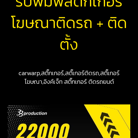
รับพิมพ์สติ๊กเกอร์
โฆษณาติดรถ + ติด
ตั้ง
carwarp,สติ๊กเกอร์,สติ๊เกอร์ติดรถ,สติ๊เกอร์
โฆษณา,อิงค์เจ็ท สติ๊กเกอร์ ติดรถยนต์