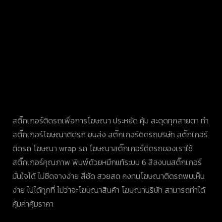
สติ๊กเกอร์ติดรถเพื่อการโฆษณา ประหยัด คุ้ม สะดุดทุกสายตา ทำ
สติ๊กเกอร์โฆษณาติดรถ ขนส่ง สติ๊กเกอร์ติดรถบริษัท สติ๊กเกอร์
ติดรถ โฆษณา wrap รถ โฆษณาสติ๊กเกอร์ติดรถของเราใช้
สติ๊กเกอร์คุณภาพ พิมพ์ด้วยหมึกแท้ระบบ 6 สีลงบนสติ๊กเกอร์
มั่นใจได้ ไม่ซีดจางง่าย สีชัด สวยสด คงทนโฆษณาติดรถพบเห็น
ง่าย ไปได้ทุกที่ ไม่ว่าจะโฆษณาสินค้า โฆษณาบริษัท สามารถทำได้
คุ้มค่าคุ้มราคา