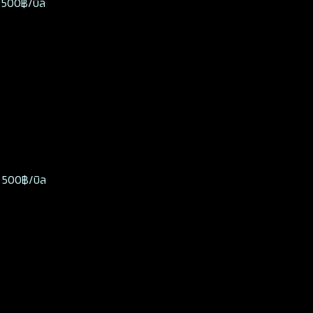
ร 500฿/บิล
าร 500฿/บิล