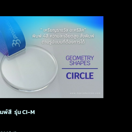
มพ์สี รุ่น CI-M