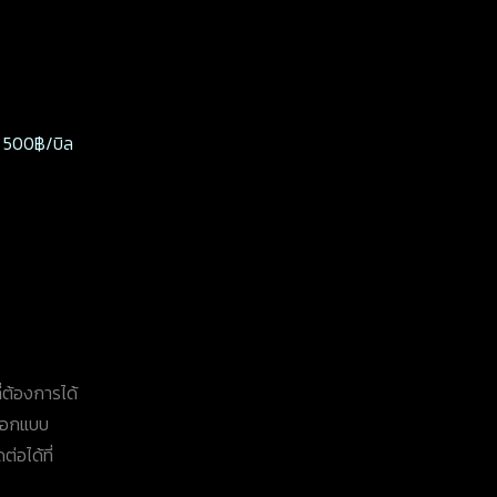
าร 500฿/บิล
่ต้องการได้
าออกแบบ
่อได้ที่