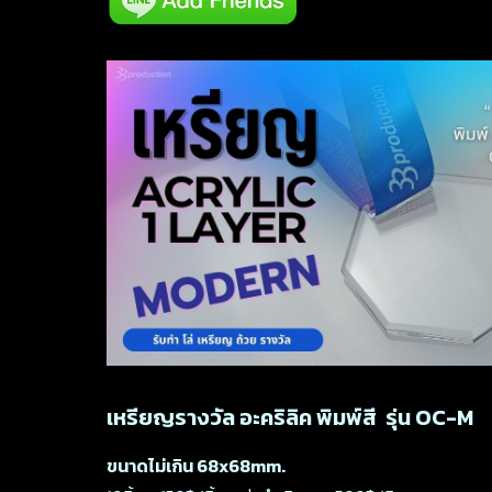
เหรียญรางวัล อะคริลิค พิมพ์สี รุ่น OC-M
ขนาดไม่เกิน 68x68mm.