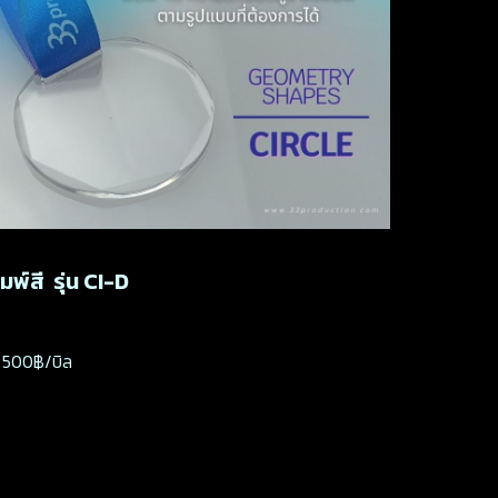
พ์สี รุ่น CI-D
ร 500฿/บิล