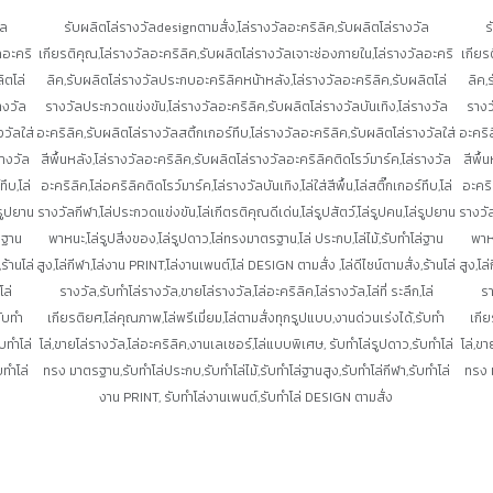
ัล
รับผลิตโล่รางวัลdesignตามสั่ง,โล่รางวัลอะคริลิค,รับผลิตโล่รางวัล
ร
ลอะคริ
เกียรติคุณ,โล่รางวัลอะคริลิค,รับผลิตโล่รางวัลเจาะช่องภายใน,โล่รางวัลอะคริ
เกียร
ิตโล่
ลิค,รับผลิตโล่รางวัลประกบอะคริลิคหน้าหลัง,โล่รางวัลอะคริลิค,รับผลิตโล่
ลิค,
างวัล
รางวัลประกวดแข่งขัน,โล่รางวัลอะคริลิค,รับผลิตโล่รางวัลบันเทิง,โล่รางวัล
รางว
งวัลใส่
อะคริลิค,รับผลิตโล่รางวัลสติ้กเกอร์ทึบ,โล่รางวัลอะคริลิค,รับผลิตโล่รางวัลใส่
อะคริล
รางวัล
สีพื้นหลัง,โล่รางวัลอะคริลิค,รับผลิตโล่รางวัลอะคริลิคติดโรว์มาร์ค,โล่รางวัล
สีพื้
ทึบ,โล่
อะคริลิค,โล่อคริลิคติดโรว์มาร์ค,โล่รางวัลบันเทิง,โล่ใส่สีพื้น,โล่สติ๊กเกอร์ทึบ,โล่
อะคริล
่รูปยาน
รางวัลกีฬา,โล่ประกวดแข่งขัน,โล่เกีตรติคุณดีเด่น,โล่รูปสัตว์,โล่รูปคน,โล่รูปยาน
รางวัล
ล่ฐาน
พาหนะ,โล่รูปสิ่งของ,โล่รูปดาว,โล่ทรงมาตรฐาน,โล่ ประกบ,โล่ไม้,รับทำโล่ฐาน
พาหน
ร้านโล่
สูง,โล่กีฬา,โล่งาน PRINT,โล่งานเพนต์,โล่ DESIGN ตามสั่ง ,โล่ดีไซน์ตามสั่ง,ร้านโล่
สูง,โล
โล่
รางวัล,รับทำโล่รางวัล,ขายโล่รางวัล,โล่อะคริลิค,โล่รางวัล,โล่ที่ ระลึก,โล่
รา
รับทำ
เกียรติยศ,โล่คุณภาพ,โล่พรีเมี่ยม,โล่ตามสั่งทุกรูปแบบ,งานด่วนเร่งได้,รับทำ
เกีย
บทำโล่
โล่,ขายโล่รางวัล,โล่อะคริลิค,งานเลเซอร์,โล่แบบพิเศษ, รับทำโล่รูปดาว,รับทำโล่
โล่,ข
บทำโล่
ทรง มาตรฐาน,รับทำโล่ประกบ,รับทำโล่ไม้,รับทำโล่ฐานสูง,รับทำโล่กีฬา,รับทำโล่
ทรง ม
งาน PRINT, รับทำโล่งานเพนต์,รับทำโล่ DESIGN ตามสั่ง