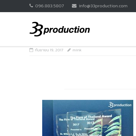
Skip
096.883.5807
info@33production.com
to
content
กันยายน 19, 2017
mink