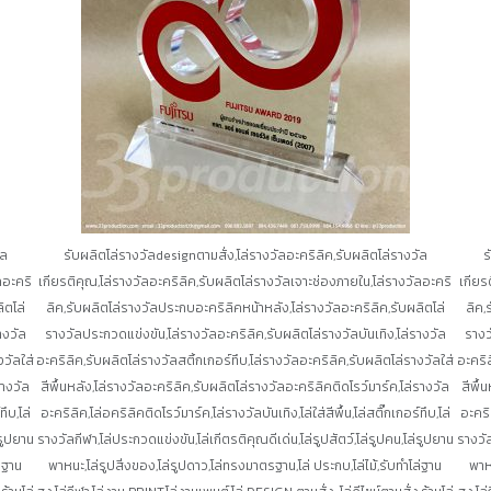
ัล
รับผลิตโล่รางวัลdesignตามสั่ง,โล่รางวัลอะคริลิค,รับผลิตโล่รางวัล
ร
ลอะคริ
เกียรติคุณ,โล่รางวัลอะคริลิค,รับผลิตโล่รางวัลเจาะช่องภายใน,โล่รางวัลอะคริ
เกียร
ิตโล่
ลิค,รับผลิตโล่รางวัลประกบอะคริลิคหน้าหลัง,โล่รางวัลอะคริลิค,รับผลิตโล่
ลิค,
างวัล
รางวัลประกวดแข่งขัน,โล่รางวัลอะคริลิค,รับผลิตโล่รางวัลบันเทิง,โล่รางวัล
รางว
งวัลใส่
อะคริลิค,รับผลิตโล่รางวัลสติ้กเกอร์ทึบ,โล่รางวัลอะคริลิค,รับผลิตโล่รางวัลใส่
อะคริล
รางวัล
สีพื้นหลัง,โล่รางวัลอะคริลิค,รับผลิตโล่รางวัลอะคริลิคติดโรว์มาร์ค,โล่รางวัล
สีพื้
ทึบ,โล่
อะคริลิค,โล่อคริลิคติดโรว์มาร์ค,โล่รางวัลบันเทิง,โล่ใส่สีพื้น,โล่สติ๊กเกอร์ทึบ,โล่
อะคริล
่รูปยาน
รางวัลกีฬา,โล่ประกวดแข่งขัน,โล่เกีตรติคุณดีเด่น,โล่รูปสัตว์,โล่รูปคน,โล่รูปยาน
รางวัล
ล่ฐาน
พาหนะ,โล่รูปสิ่งของ,โล่รูปดาว,โล่ทรงมาตรฐาน,โล่ ประกบ,โล่ไม้,รับทำโล่ฐาน
พาหน