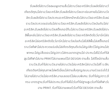
รับผลิตโล่รางวัลdesignตามสั่ง,โล่รางวัลอะคริลิค,รับผลิตโล่รางว
เกียรติคุณ,โล่รางวัลอะคริลิค,รับผลิตโล่รางวัลเจาะช่องภายใน,โล่รางวั
ลิค,รับผลิตโล่รางวัลประกบอะคริลิคหน้าหลัง,โล่รางวัลอะคริลิค,รับผล
รางวัลประกวดแข่งขัน,โล่รางวัลอะคริลิค,รับผลิตโล่รางวัลบันเทิง,โล่ร
อะคริลิค,รับผลิตโล่รางวัลสติ้กเกอร์ทึบ,โล่รางวัลอะคริลิค,รับผลิตโล่รา
สีพื้นหลัง,โล่รางวัลอะคริลิค,รับผลิตโล่รางวัลอะคริลิคติดโรว์มาร์ค,โล่
อะคริลิค,โล่อคริลิคติดโรว์มาร์ค,โล่รางวัลบันเทิง,โล่ใส่สีพื้น,โล่สติ๊กเกอร์
รางวัลกีฬา,โล่ประกวดแข่งขัน,โล่เกีตรติคุณดีเด่น,โล่รูปสัตว์,โล่รูปคน,โล
พาหนะ,โล่รูปสิ่งของ,โล่รูปดาว,โล่ทรงมาตรฐาน,โล่ ประกบ,โล่ไม้,รับทำโ
สูง,โล่กีฬา,โล่งาน PRINT,โล่งานเพนต์,โล่ DESIGN ตามสั่ง ,โล่ดีไซน์ตามสั่ง,
รางวัล,รับทำโล่รางวัล,ขายโล่รางวัล,โล่อะคริลิค,โล่รางวัล,โล่ที่ ระลึก,
เกียรติยศ,โล่คุณภาพ,โล่พรีเมี่ยม,โล่ตามสั่งทุกรูปแบบ,งานด่วนเร่งได้,
โล่,ขายโล่รางวัล,โล่อะคริลิค,งานเลเซอร์,โล่แบบพิเศษ, รับทำโล่รูปดาว,รั
ทรง มาตรฐาน,รับทำโล่ประกบ,รับทำโล่ไม้,รับทำโล่ฐานสูง,รับทำโล่กีฬา,รั
งาน PRINT, รับทำโล่งานเพนต์,รับทำโล่ DESIGN ตามสั่ง