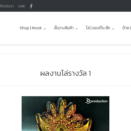
ติดต่อเรา
LINE
Shop | Kiosk
ชั้นวางสินค้า
โล่ | ของที่ระลึก
ป้าย 
ผลงานโล่รางวัล 1