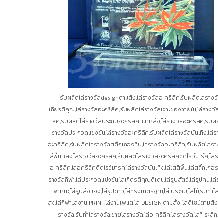
รับผลิตโล่รางวัลdesignตามสั่ง,โล่รางวัลอะคริลิค,รับผลิตโล่รางว
เกียรติคุณ,โล่รางวัลอะคริลิค,รับผลิตโล่รางวัลเจาะช่องภายใน,โล่รางวั
ลิค,รับผลิตโล่รางวัลประกบอะคริลิคหน้าหลัง,โล่รางวัลอะคริลิค,รับผล
รางวัลประกวดแข่งขัน,โล่รางวัลอะคริลิค,รับผลิตโล่รางวัลบันเทิง,โล่ร
อะคริลิค,รับผลิตโล่รางวัลสติ้กเกอร์ทึบ,โล่รางวัลอะคริลิค,รับผลิตโล่รา
สีพื้นหลัง,โล่รางวัลอะคริลิค,รับผลิตโล่รางวัลอะคริลิคติดโรว์มาร์ค,โล่
อะคริลิค,โล่อคริลิคติดโรว์มาร์ค,โล่รางวัลบันเทิง,โล่ใส่สีพื้น,โล่สติ๊กเกอร์
รางวัลกีฬา,โล่ประกวดแข่งขัน,โล่เกีตรติคุณดีเด่น,โล่รูปสัตว์,โล่รูปคน,โล
พาหนะ,โล่รูปสิ่งของ,โล่รูปดาว,โล่ทรงมาตรฐาน,โล่ ประกบ,โล่ไม้,รับทำโ
สูง,โล่กีฬา,โล่งาน PRINT,โล่งานเพนต์,โล่ DESIGN ตามสั่ง ,โล่ดีไซน์ตามสั่ง,
รางวัล,รับทำโล่รางวัล,ขายโล่รางวัล,โล่อะคริลิค,โล่รางวัล,โล่ที่ ระลึก,