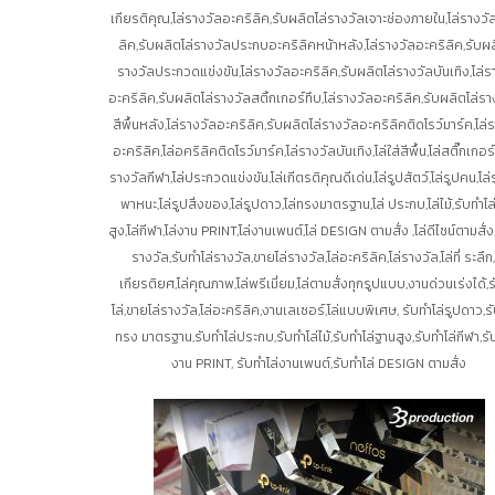
เกียรติคุณ,โล่รางวัลอะคริลิค,รับผลิตโล่รางวัลเจาะช่องภายใน,โล่รางวั
ลิค,รับผลิตโล่รางวัลประกบอะคริลิคหน้าหลัง,โล่รางวัลอะคริลิค,รับผล
รางวัลประกวดแข่งขัน,โล่รางวัลอะคริลิค,รับผลิตโล่รางวัลบันเทิง,โล่ร
อะคริลิค,รับผลิตโล่รางวัลสติ้กเกอร์ทึบ,โล่รางวัลอะคริลิค,รับผลิตโล่รา
สีพื้นหลัง,โล่รางวัลอะคริลิค,รับผลิตโล่รางวัลอะคริลิคติดโรว์มาร์ค,โล่
อะคริลิค,โล่อคริลิคติดโรว์มาร์ค,โล่รางวัลบันเทิง,โล่ใส่สีพื้น,โล่สติ๊กเกอร์
รางวัลกีฬา,โล่ประกวดแข่งขัน,โล่เกีตรติคุณดีเด่น,โล่รูปสัตว์,โล่รูปคน,โล
พาหนะ,โล่รูปสิ่งของ,โล่รูปดาว,โล่ทรงมาตรฐาน,โล่ ประกบ,โล่ไม้,รับทำโ
สูง,โล่กีฬา,โล่งาน PRINT,โล่งานเพนต์,โล่ DESIGN ตามสั่ง ,โล่ดีไซน์ตามสั่ง,
รางวัล,รับทำโล่รางวัล,ขายโล่รางวัล,โล่อะคริลิค,โล่รางวัล,โล่ที่ ระลึก,
เกียรติยศ,โล่คุณภาพ,โล่พรีเมี่ยม,โล่ตามสั่งทุกรูปแบบ,งานด่วนเร่งได้,
โล่,ขายโล่รางวัล,โล่อะคริลิค,งานเลเซอร์,โล่แบบพิเศษ, รับทำโล่รูปดาว,รั
ทรง มาตรฐาน,รับทำโล่ประกบ,รับทำโล่ไม้,รับทำโล่ฐานสูง,รับทำโล่กีฬา,รั
งาน PRINT, รับทำโล่งานเพนต์,รับทำโล่ DESIGN ตามสั่ง