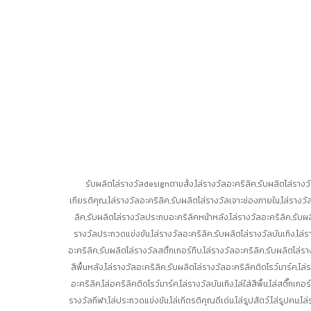
รับผลิตโล่รางวัลdesignตามสั่ง,โล่รางวัลอะคริลิค,รับผลิตโล่รางว
เกียรติคุณ,โล่รางวัลอะคริลิค,รับผลิตโล่รางวัลเจาะช่องภายใน,โล่รางวั
ลิค,รับผลิตโล่รางวัลประกบอะคริลิคหน้าหลัง,โล่รางวัลอะคริลิค,รับผล
รางวัลประกวดแข่งขัน,โล่รางวัลอะคริลิค,รับผลิตโล่รางวัลบันเทิง,โล่ร
อะคริลิค,รับผลิตโล่รางวัลสติ้กเกอร์ทึบ,โล่รางวัลอะคริลิค,รับผลิตโล่รา
สีพื้นหลัง,โล่รางวัลอะคริลิค,รับผลิตโล่รางวัลอะคริลิคติดโรว์มาร์ค,โล่
อะคริลิค,โล่อคริลิคติดโรว์มาร์ค,โล่รางวัลบันเทิง,โล่ใส่สีพื้น,โล่สติ๊กเกอร์
รางวัลกีฬา,โล่ประกวดแข่งขัน,โล่เกีตรติคุณดีเด่น,โล่รูปสัตว์,โล่รูปคน,โล