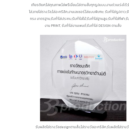
เกียรติยศ,โล่คุณภาพ,โล่พรีเมี่ยม,โล่ตามสั่งทุกรูปแบบ,งานด่วนเร่งได้,
โล่,ขายโล่รางวัล,โล่อะคริลิค,งานเลเซอร์,โล่แบบพิเศษ, รับทำโล่รูปดาว,รั
ทรง มาตรฐาน,รับทำโล่ประกบ,รับทำโล่ไม้,รับทำโล่ฐานสูง,รับทำโล่กีฬา,รั
งาน PRINT, รับทำโล่งานเพนต์,รับทำโล่ DESIGN ตามสั่ง
รับผลิตโล่รางวัลdesignตามสั่ง,โล่รางวัลอะคริลิค,รับผลิตโล่รางว