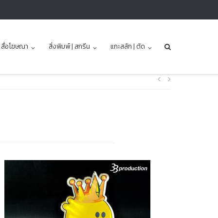
| สื่อโฆษณา
สิ่งพิมพ์ | สกรีน
แกะสลัก | ตัด
แนะแนว
เรื่อง