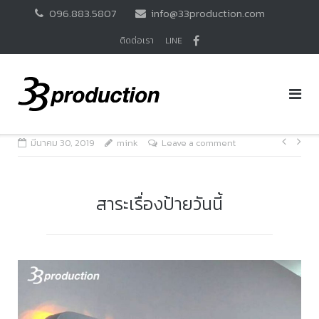
Skip
096.883.5807
info@33production.com
to
content
ติดต่อเรา
LINE
แนะแ
มีนาคม 30, 2019
mink
Leave a comment
เรื่อง
สาระเรื่องป้ายวันนี้