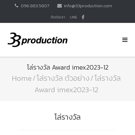
Skip
096.883.5807
info@33production.com
to
content
ติดต่อเรา
LINE
โล่รางวัล Award imex2023-12
Home
/
โล่รางวัล ตัวอย่าง
/
โล่รางวัล
Award imex2023-12
โล่รางวัล