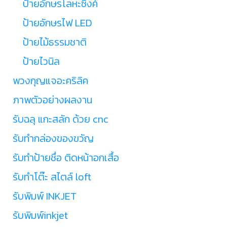
ป้ายอักษรโลหะซิงค์
ป้ายอักษรไฟ LED
ป้ายไม้ธรรมชาติ
ป้ายไวนิล
พวงกุญแจอะคริลิค
ภาพตัวอย่างผลงาน
รับฉลุ แกะสลัก ด้วย cnc
รับทำกล่องของขวัญ
รับทำป้ายชื่อ ติดหน้าอกเสื้อ
รับทำโต๊ะ สไตล์ loft
รับพิมพ์ INKJET
รับพิมพ์inkjet