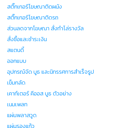
สติ๊กเกอร์โฆษณาติดผนัง
สติ๊กเกอร์โฆษณาติดรถ
ส่วนลดจากโฆษณา สั่งทำโล่รางวัล
สั่งซื้อและชำระเงิน
สแตนดี้
ออกแบบ
อุปกรณ์จัด บูธ และนิทรรศการสำเร็จรูป
เข็มกลัด
เคาท์เตอร์ คีออส บูธ ตัวอย่าง
เนมเพลท
แผ่นพลาสวูด
แผ่นรองแก้ว