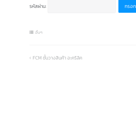
รหัสผ่าน:
อื่นๆ
FCM ชั้นวางสินค้า อะคริลิค
แนะแนว
เรื่อง