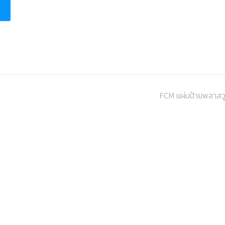
FCM แผ่นป้ายพลาสว