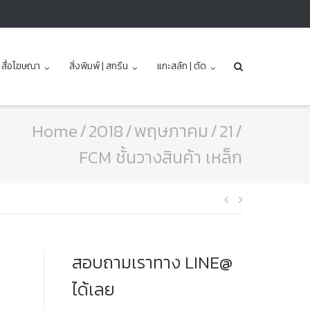
| สื่อโฆษณา
สิ่งพิมพ์ | สกรีน
แกะสลัก | ตัด
Home
/
2018
/
พฤษภาคม
/
21
/
FCM ชั้นวางสินค้า เหล็ก
แนะแนว
เรื่อง
สอบถามเราทาง LINE@
ได้เลย