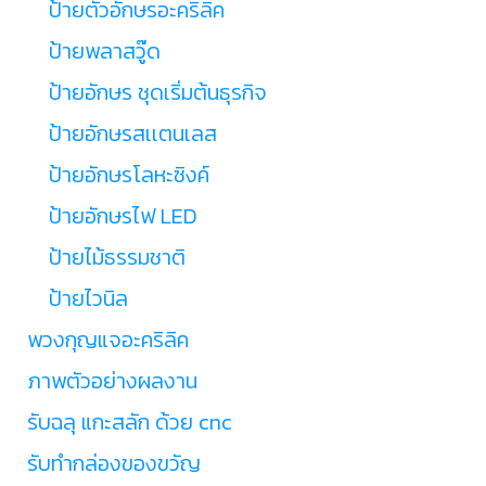
ป้ายตัวอักษรอะคริลิค
ป้ายพลาสวู๊ด
ป้ายอักษร ชุดเริ่มต้นธุรกิจ
ป้ายอักษรสเเตนเลส
ป้ายอักษรโลหะซิงค์
ป้ายอักษรไฟ LED
ป้ายไม้ธรรมชาติ
ป้ายไวนิล
พวงกุญแจอะคริลิค
ภาพตัวอย่างผลงาน
รับฉลุ แกะสลัก ด้วย cnc
รับทำกล่องของขวัญ