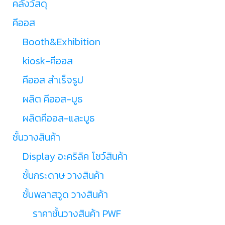
คลังวัสดุ
คีออส
Booth&Exhibition
kiosk-คีออส
คีออส สำเร็จรูป
ผลิต คีออส-บูธ
ผลิตคีออส-และบูธ
ชั้นวางสินค้า
Display อะคริลิค โชว์สินค้า
ชั้นกระดาษ วางสินค้า
ชั้นพลาสวูด วางสินค้า
ราคาชั้นวางสินค้า PWF