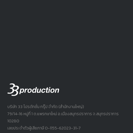
บริษัท 33 โปรดักชั่น กรุ๊ป จำกัด (สำนักงานใหญ่)
79/14-16 หมู่ที่ 1 ต.แพรกษาใหม่ อ.เมืองสมุทรปราการ จ.สมุทรปราการ
10280
เลขประจำตัวผู้เสียภาษี 0-1155-62023-31-7