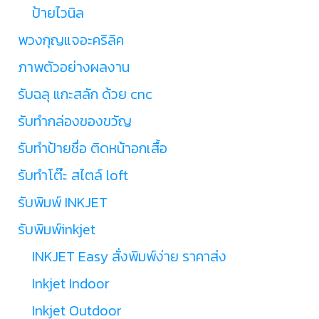
ป้ายไวนิล
พวงกุญแจอะคริลิค
ภาพตัวอย่างผลงาน
รับฉลุ แกะสลัก ด้วย cnc
รับทำกล่องของขวัญ
รับทำป้ายชื่อ ติดหน้าอกเสื้อ
รับทำโต๊ะ สไตล์ loft
รับพิมพ์ INKJET
รับพิมพ์inkjet
INKJET Easy สั่งพิมพ์ง่าย ราคาส่ง
Inkjet Indoor
Inkjet Outdoor