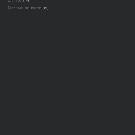
โล่รางวัล
(14)
โล่รางวัลเเยกประเภท
(19)