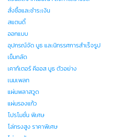
สั่งซื้อและชำระเงิน
สแตนดี้
ออกแบบ
อุปกรณ์จัด บูธ และนิทรรศการสำเร็จรูป
เข็มกลัด
เคาท์เตอร์ คีออส บูธ ตัวอย่าง
เนมเพลท
แผ่นพลาสวูด
แผ่นรองแก้ว
โปรโมชั่น พิเศษ
โล่ทรงสูง ราคาพิเศษ