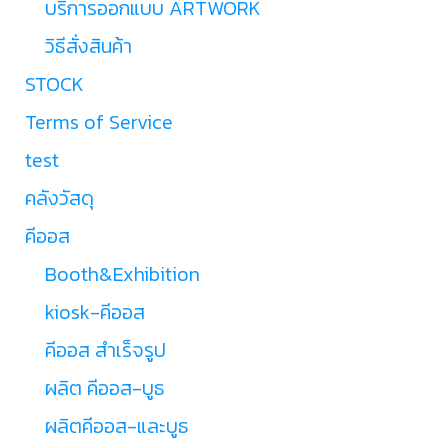
บริการออกแบบ ARTWORK
วิธีสั่งสินค้า
STOCK
Terms of Service
test
คลังวัสดุ
คีออส
Booth&Exhibition
kiosk-คีออส
คีออส สำเร็จรูป
ผลิต คีออส-บูธ
ผลิตคีออส-และบูธ