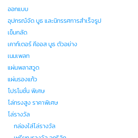
ออกแบบ
อุปกรณ์จัด บูธ และนิทรรศการสำเร็จรูป
เข็มกลัด
เคาท์เตอร์ คีออส บูธ ตัวอย่าง
เนมเพลท
แผ่นพลาสวูด
แผ่นรองแก้ว
โปรโมชั่น พิเศษ
โล่ทรงสูง ราคาพิเศษ
โล่รางวัล
กล่องใส่โล่รางวัล
เหรียญรางวัล อคริลิค