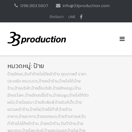
Skip
096.883.5807
info@33production.com
to
content
ติดต่อเรา
LINE
หมวดหมู่:
ป้าย
ป้ายอักษร,รับทำป้ายโลโก้หน้าร้าน คุณภาพดี ราคา
ประหยัด ครบวงจร,ป้ายหน้าร้าน,ป้ายโลโก้,ป้าย
ร้าน,ป้ายบริษัท,ป้ายชื่อบริษัท,ป้ายอักษรนูน,ป้าน
อักษรโลหะ,ป้ายอักษรชื่อร้าน,ป้ายlogo,ป้ายโลโก้ติด
ผนัง,ป้ายโฆษณา,ป้ายสิ่งพิมพ์,ป้ายอิงค์เจ็ท,ป้าย
แขวนหน้าร้าน,ป้ายไฟ,ป้ายไม้ทำสี,ป้ายร้าน
อาหาร,ป้ายอาคาร,ป้ายออกแบบ,ป้ายร้านกาแฟ,รับ
ทำป้ายโลโก้หน้าร้าน ,ป้ายหน้าร้าน,รับทำป้าย,ป้าย
พลาสวูด,ป้ายโลหะซิงค์,ป้ายสเเตนเลส,ป้ายไฟ,ป้าย