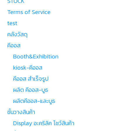
STOCK
Terms of Service
test
คลังวัสดุ
คีออส
Booth&Exhibition
kiosk-คีออส
คีออส สำเร็จรูป
ผลิต คีออส-บูธ
ผลิตคีออส-และบูธ
ชั้นวางสินค้า
Display อะคริลิค โชว์สินค้า