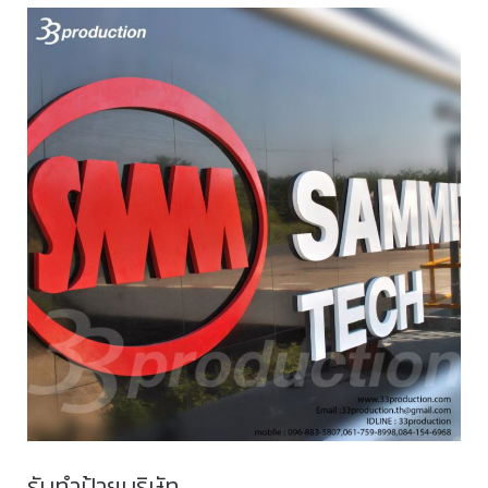
รับทําป้ายบริษัท