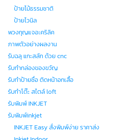
ป้ายไม้ธรรมชาติ
ป้ายไวนิล
พวงกุญแจอะคริลิค
ภาพตัวอย่างผลงาน
รับฉลุ แกะสลัก ด้วย cnc
รับทำกล่องของขวัญ
รับทำป้ายชื่อ ติดหน้าอกเสื้อ
รับทำโต๊ะ สไตล์ loft
รับพิมพ์ INKJET
รับพิมพ์inkjet
INKJET Easy สั่งพิมพ์ง่าย ราคาส่ง
Inkjet Indoor