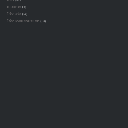
เนมเพลท
(3)
โล่รางวัล
(14)
โล่รางวัลเเยกประเภท
(19)