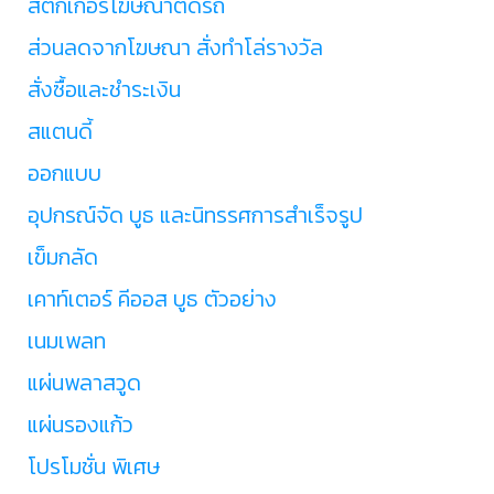
สติ๊กเกอร์โฆษณาติดรถ
ส่วนลดจากโฆษณา สั่งทำโล่รางวัล
สั่งซื้อและชำระเงิน
สแตนดี้
ออกแบบ
อุปกรณ์จัด บูธ และนิทรรศการสำเร็จรูป
เข็มกลัด
เคาท์เตอร์ คีออส บูธ ตัวอย่าง
เนมเพลท
แผ่นพลาสวูด
แผ่นรองแก้ว
โปรโมชั่น พิเศษ