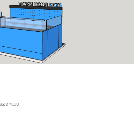
อส,ออกแบบ