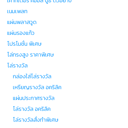
เคาท์เตอร์ คีออส บูธ ตัวอย่าง
เนมเพลท
แผ่นพลาสวูด
แผ่นรองแก้ว
โปรโมชั่น พิเศษ
โล่ทรงสูง ราคาพิเศษ
โล่รางวัล
กล่องใส่โล่รางวัล
เหรียญรางวัล อคริลิค
แผ่นประกาศรางวัล
โล่รางวัล อคริลิค
โล่รางวัลสั่งทำพิเศษ