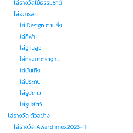
โล่รางวัลไม้ธรรมชาติ
โล่อะคริลิค
โล่ Design ตามสั่ง
โล่กีฬา
โล่ฐานสูง
โล่ทรงมาตราฐาน
โล่บันเทิง
โล่ประกบ
โล่รูปดาว
โล่รูปสัตว์
โล่รางวัล ตัวอย่าง
โล่รางวัล Award imex2023-11