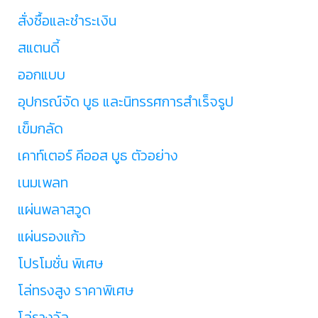
สั่งซื้อและชำระเงิน
สแตนดี้
ออกแบบ
อุปกรณ์จัด บูธ และนิทรรศการสำเร็จรูป
เข็มกลัด
เคาท์เตอร์ คีออส บูธ ตัวอย่าง
เนมเพลท
แผ่นพลาสวูด
แผ่นรองแก้ว
โปรโมชั่น พิเศษ
โล่ทรงสูง ราคาพิเศษ
โล่รางวัล