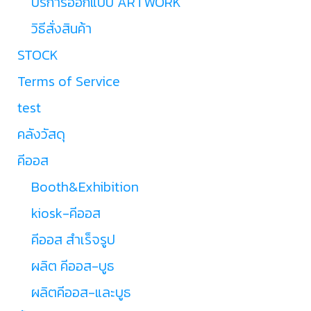
บริการออกแบบ ARTWORK
วิธีสั่งสินค้า
STOCK
Terms of Service
test
คลังวัสดุ
คีออส
Booth&Exhibition
kiosk-คีออส
คีออส สำเร็จรูป
ผลิต คีออส-บูธ
ผลิตคีออส-และบูธ