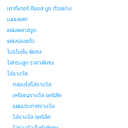
เคาท์เตอร์ คีออส บูธ ตัวอย่าง
เนมเพลท
แผ่นพลาสวูด
แผ่นรองแก้ว
โปรโมชั่น พิเศษ
โล่ทรงสูง ราคาพิเศษ
โล่รางวัล
กล่องใส่โล่รางวัล
เหรียญรางวัล อคริลิค
แผ่นประกาศรางวัล
โล่รางวัล อคริลิค
โล่รางวัลสั่งทำพิเศษ