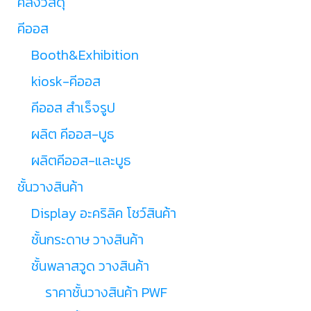
คลังวัสดุ
คีออส
Booth&Exhibition
kiosk-คีออส
คีออส สำเร็จรูป
ผลิต คีออส-บูธ
ผลิตคีออส-และบูธ
ชั้นวางสินค้า
Display อะคริลิค โชว์สินค้า
ชั้นกระดาษ วางสินค้า
ชั้นพลาสวูด วางสินค้า
ราคาชั้นวางสินค้า PWF