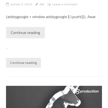
เมษายน 3, 2020
AW
Leave a comment
(adsbygoogle = window.adsbygoogle || ).push({}); Awar
Continue reading
...
Continue reading