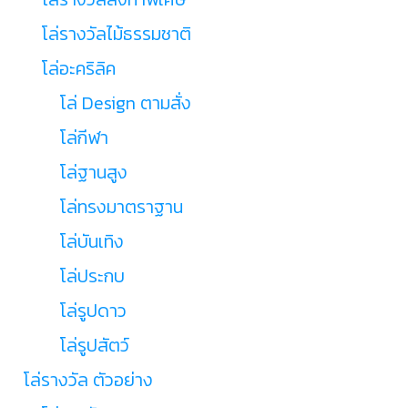
โล่รางวัลไม้ธรรมชาติ
โล่อะคริลิค
โล่ Design ตามสั่ง
โล่กีฬา
โล่ฐานสูง
โล่ทรงมาตราฐาน
โล่บันเทิง
โล่ประกบ
โล่รูปดาว
โล่รูปสัตว์
โล่รางวัล ตัวอย่าง