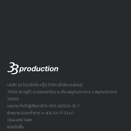
บริษัท 33 โปรดักชั่น กรุ๊ป จำกัด (สำนักงานใหญ่)
79/14-16 หมู่ที่ 1 ต.แพรกษาใหม่ อ.เมืองสมุทรปราการ จ.สมุทรปราการ
10280
เลขประจำตัวผู้เสียภาษี 0-1155-62023-31-7
ฝ่ายขาย (เวลาทำการ จ-ส 8:33~17:33 น.)
084.439.7449
ฝ่ายจัดซื้อ