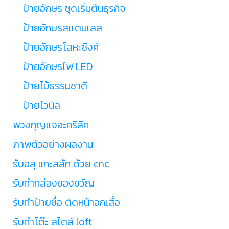
ป้ายอักษร ชุดเริ่มต้นธุรกิจ
ป้ายอักษรสเเตนเลส
ป้ายอักษรโลหะซิงค์
ป้ายอักษรไฟ LED
ป้ายไม้ธรรมชาติ
ป้ายไวนิล
พวงกุญแจอะคริลิค
ภาพตัวอย่างผลงาน
รับฉลุ แกะสลัก ด้วย cnc
รับทำกล่องของขวัญ
รับทำป้ายชื่อ ติดหน้าอกเสื้อ
รับทำโต๊ะ สไตล์ loft