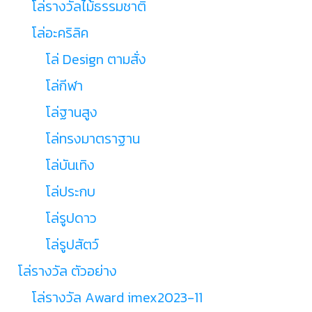
โล่รางวัลไม้ธรรมชาติ
โล่อะคริลิค
โล่ Design ตามสั่ง
โล่กีฬา
โล่ฐานสูง
โล่ทรงมาตราฐาน
โล่บันเทิง
โล่ประกบ
โล่รูปดาว
โล่รูปสัตว์
โล่รางวัล ตัวอย่าง
โล่รางวัล Award imex2023-11