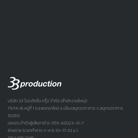
บริษัท 33 โปรดักชั่น กรุ๊ป จำกัด (สำนักงานใหญ่)
79/14-16 หมู่ที่ 1 ต.แพรกษาใหม่ อ.เมืองสมุทรปราการ จ.สมุทรปราการ
10280
เลขประจำตัวผู้เสียภาษี 0-1155-62023-31-7
ฝ่ายขาย (เวลาทำการ จ-ส 8:33~17:33 น.)
084.439.7449