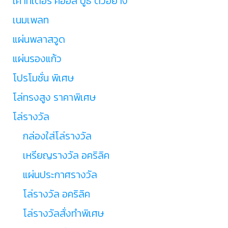
เคาท์เตอร์ คีออส บูธ ตัวอย่าง
เนมเพลท
แผ่นพลาสวูด
แผ่นรองแก้ว
โปรโมชั่น พิเศษ
โล่ทรงสูง ราคาพิเศษ
โล่รางวัล
กล่องใส่โล่รางวัล
เหรียญรางวัล อคริลิค
แผ่นประกาศรางวัล
โล่รางวัล อคริลิค
โล่รางวัลสั่งทำพิเศษ