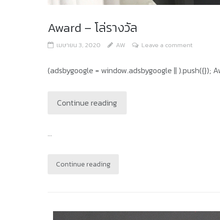
Award – โล่รางวัล
เมษายน 3, 2020
AW
Leave a comment
(adsbygoogle = window.adsbygoogle || ).push({}); A
Continue reading
...
Continue reading