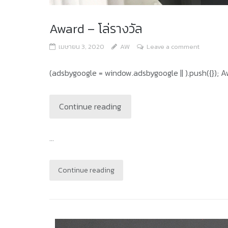
Award – โล่รางวัล
เมษายน 3, 2020
AW
Leave a comment
(adsbygoogle = window.adsbygoogle || ).push({}); A
Continue reading
...
Continue reading