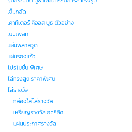
อุปกรณ์จัด บูธ และนิทรรศการสำเร็จรูป
เข็มกลัด
เคาท์เตอร์ คีออส บูธ ตัวอย่าง
เนมเพลท
แผ่นพลาสวูด
แผ่นรองแก้ว
โปรโมชั่น พิเศษ
โล่ทรงสูง ราคาพิเศษ
โล่รางวัล
กล่องใส่โล่รางวัล
เหรียญรางวัล อคริลิค
แผ่นประกาศรางวัล