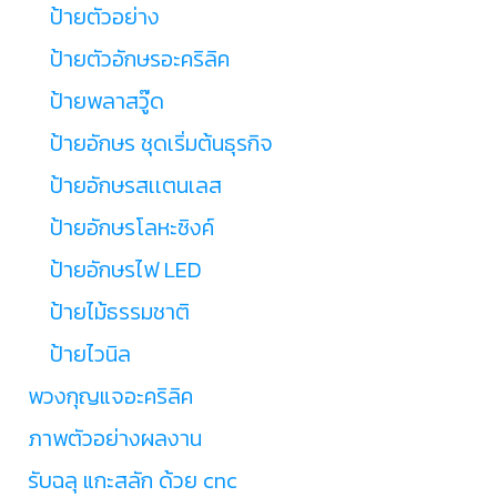
ป้ายตัวอย่าง
ป้ายตัวอักษรอะคริลิค
ป้ายพลาสวู๊ด
ป้ายอักษร ชุดเริ่มต้นธุรกิจ
ป้ายอักษรสเเตนเลส
ป้ายอักษรโลหะซิงค์
ป้ายอักษรไฟ LED
ป้ายไม้ธรรมชาติ
ป้ายไวนิล
พวงกุญแจอะคริลิค
ภาพตัวอย่างผลงาน
รับฉลุ แกะสลัก ด้วย cnc