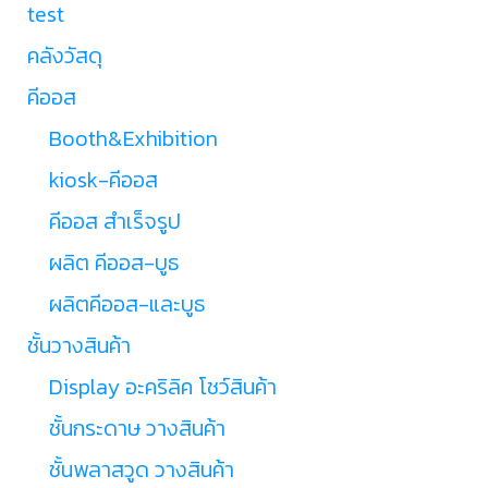
test
คลังวัสดุ
คีออส
Booth&Exhibition
kiosk-คีออส
คีออส สำเร็จรูป
ผลิต คีออส-บูธ
ผลิตคีออส-และบูธ
ชั้นวางสินค้า
Display อะคริลิค โชว์สินค้า
ชั้นกระดาษ วางสินค้า
ชั้นพลาสวูด วางสินค้า