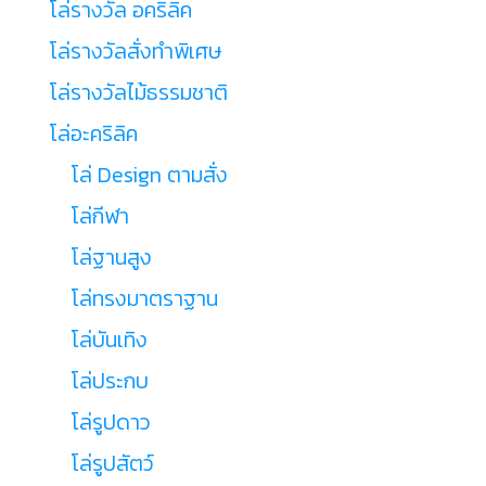
โล่รางวัล อคริลิค
โล่รางวัลสั่งทำพิเศษ
โล่รางวัลไม้ธรรมชาติ
โล่อะคริลิค
โล่ Design ตามสั่ง
โล่กีฬา
โล่ฐานสูง
โล่ทรงมาตราฐาน
โล่บันเทิง
โล่ประกบ
โล่รูปดาว
โล่รูปสัตว์