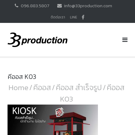
Skip
096.883.5807
info@33production.com
to
content
ติดต่อเรา
LINE
คีออส K03
Home
/
คีออส
/
คีออส สำเร็จรูป
/
คีออส
K03