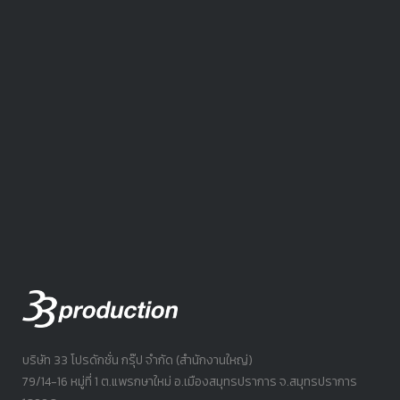
บริษัท 33 โปรดักชั่น กรุ๊ป จำกัด (สำนักงานใหญ่)
79/14-16 หมู่ที่ 1 ต.แพรกษาใหม่ อ.เมืองสมุทรปราการ จ.สมุทรปราการ