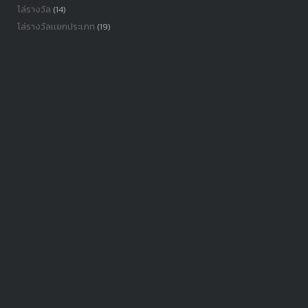
โล่รางวัล
(14)
โล่รางวัลเเยกประเภท
(19)