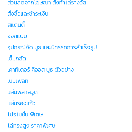
ส่วนลดจากโฆษณา สั่งทำโล่รางวัล
สั่งซื้อและชำระเงิน
สแตนดี้
ออกแบบ
อุปกรณ์จัด บูธ และนิทรรศการสำเร็จรูป
เข็มกลัด
เคาท์เตอร์ คีออส บูธ ตัวอย่าง
เนมเพลท
แผ่นพลาสวูด
แผ่นรองแก้ว
โปรโมชั่น พิเศษ
โล่ทรงสูง ราคาพิเศษ