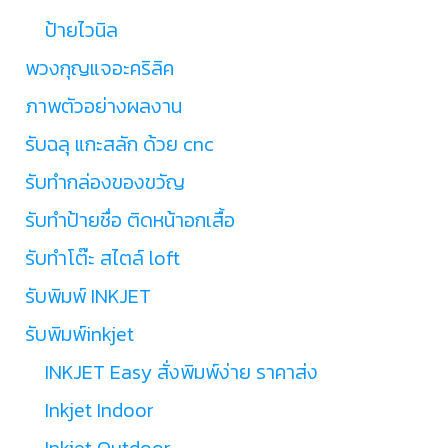
ป้ายไวนิล
พวงกุญแจอะคริลิค
ภาพตัวอย่างผลงาน
รับฉลุ แกะสลัก ด้วย cnc
รับทำกล่องของขวัญ
รับทำป้ายชื่อ ติดหน้าอกเสื้อ
รับทำโต๊ะ สไตล์ loft
รับพิมพ์ INKJET
รับพิมพ์inkjet
INKJET Easy สั่งพิมพ์ง่าย ราคาส่ง
Inkjet Indoor
Inkjet Outdoor