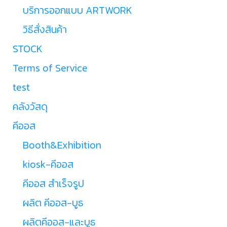
บริการออกแบบ ARTWORK
วิธีสั่งสินค้า
STOCK
Terms of Service
test
คลังวัสดุ
คีออส
Booth&Exhibition
kiosk-คีออส
คีออส สำเร็จรูป
ผลิต คีออส-บูธ
ผลิตคีออส-และบูธ