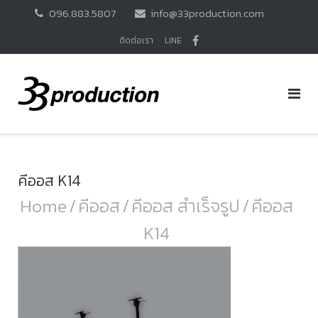
Skip
096.883.5807
info@33production.com
to
content
ติดต่อเรา
LINE
คีออส K14
Home
/
คีออส
/
คีออส สำเร็จรูป
/
คีออส
K14