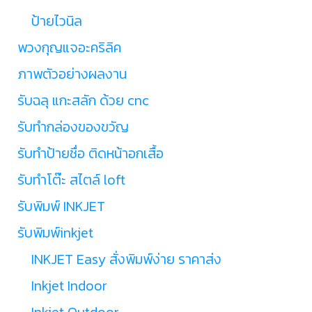
ป้ายไวนิล
พวงกุญแจอะคริลิค
ภาพตัวอย่างผลงาน
รับฉลุ แกะสลัก ด้วย cnc
รับทำกล่องของขวัญ
รับทำป้ายชื่อ ติดหน้าอกเสื้อ
รับทำโต๊ะ สไตล์ loft
รับพิมพ์ INKJET
รับพิมพ์inkjet
INKJET Easy สั่งพิมพ์ง่าย ราคาส่ง
Inkjet Indoor
Inkjet Outdoor