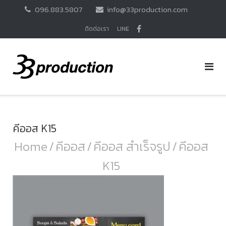
Skip
096.883.5807
info@33production.com
to
content
ติดต่อเรา
LINE
คีออส K15
Home
/
คีออส
/
คีออส สำเร็จรูป
/
คีออส
K15