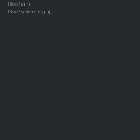
โล่รางวัล
(14)
โล่รางวัลเเยกประเภท
(19)