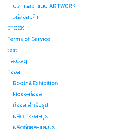
บริการออกแบบ ARTWORK
วิธีสั่งสินค้า
STOCK
Terms of Service
test
คลังวัสดุ
คีออส
Booth&Exhibition
kiosk-คีออส
คีออส สำเร็จรูป
ผลิต คีออส-บูธ
ผลิตคีออส-และบูธ