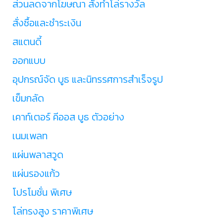
ส่วนลดจากโฆษณา สั่งทำโล่รางวัล
สั่งซื้อและชำระเงิน
สแตนดี้
ออกแบบ
อุปกรณ์จัด บูธ และนิทรรศการสำเร็จรูป
เข็มกลัด
เคาท์เตอร์ คีออส บูธ ตัวอย่าง
เนมเพลท
แผ่นพลาสวูด
แผ่นรองแก้ว
โปรโมชั่น พิเศษ
โล่ทรงสูง ราคาพิเศษ