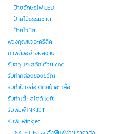
ป้ายอักษรไฟ LED
ป้ายไม้ธรรมชาติ
ป้ายไวนิล
พวงกุญแจอะคริลิค
ภาพตัวอย่างผลงาน
รับฉลุ แกะสลัก ด้วย cnc
รับทำกล่องของขวัญ
รับทำป้ายชื่อ ติดหน้าอกเสื้อ
รับทำโต๊ะ สไตล์ loft
รับพิมพ์ INKJET
รับพิมพ์inkjet
INKJET Easy สั่งพิมพ์ง่าย ราคาส่ง