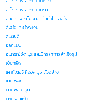
สติ๊กเกอร์โฆษณาติดผนัง
สติ๊กเกอร์โฆษณาติดรถ
ส่วนลดจากโฆษณา สั่งทำโล่รางวัล
สั่งซื้อและชำระเงิน
สแตนดี้
ออกแบบ
อุปกรณ์จัด บูธ และนิทรรศการสำเร็จรูป
เข็มกลัด
เคาท์เตอร์ คีออส บูธ ตัวอย่าง
เนมเพลท
แผ่นพลาสวูด
แผ่นรองแก้ว