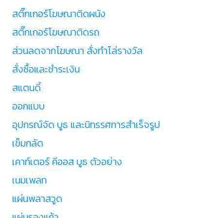
สติ๊กเกอร์โฆษณาติดผนัง
สติ๊กเกอร์โฆษณาติดรถ
ส่วนลดจากโฆษณา สั่งทำโล่รางวัล
สั่งซื้อและชำระเงิน
สแตนดี้
ออกแบบ
อุปกรณ์จัด บูธ และนิทรรศการสำเร็จรูป
เข็มกลัด
เคาท์เตอร์ คีออส บูธ ตัวอย่าง
เนมเพลท
แผ่นพลาสวูด
แผ่นรองแก้ว