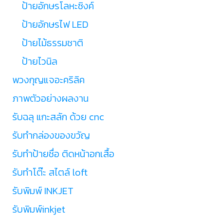
ป้ายอักษรโลหะซิงค์
ป้ายอักษรไฟ LED
ป้ายไม้ธรรมชาติ
ป้ายไวนิล
พวงกุญแจอะคริลิค
ภาพตัวอย่างผลงาน
รับฉลุ แกะสลัก ด้วย cnc
รับทำกล่องของขวัญ
รับทำป้ายชื่อ ติดหน้าอกเสื้อ
รับทำโต๊ะ สไตล์ loft
รับพิมพ์ INKJET
รับพิมพ์inkjet