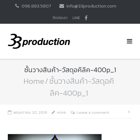
Skip
096.883.5807
info@33production.com
to
content
ติดต่อเรา
LINE
ชั้นวางสินค้า-วัสดุอคิลิค-400p_1
Home
/
ชั้นวางสินค้า-วัสดุอคิ
ลิค-400p_1
แนะ
พฤษภาคม 20, 2019
mink
Leave a comment
เรื่อ