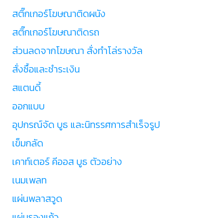
สติ๊กเกอร์โฆษณาติดผนัง
สติ๊กเกอร์โฆษณาติดรถ
ส่วนลดจากโฆษณา สั่งทำโล่รางวัล
สั่งซื้อและชำระเงิน
สแตนดี้
ออกแบบ
อุปกรณ์จัด บูธ และนิทรรศการสำเร็จรูป
เข็มกลัด
เคาท์เตอร์ คีออส บูธ ตัวอย่าง
เนมเพลท
แผ่นพลาสวูด
แผ่นรองแก้ว