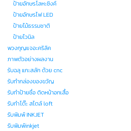
ป้ายอักษรโลหะซิงค์
ป้ายอักษรไฟ LED
ป้ายไม้ธรรมชาติ
ป้ายไวนิล
พวงกุญแจอะคริลิค
ภาพตัวอย่างผลงาน
รับฉลุ แกะสลัก ด้วย cnc
รับทำกล่องของขวัญ
รับทำป้ายชื่อ ติดหน้าอกเสื้อ
รับทำโต๊ะ สไตล์ loft
รับพิมพ์ INKJET
รับพิมพ์inkjet