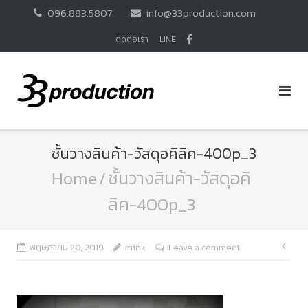
Skip
096.883.5807
info@33production.com
to
content
ติดต่อเรา
LINE
ชั้นวางสินค้า-วัสดุอคิลิค-400p_3
Home
/
ชั้นวางสินค้า-วัสดุอคิ
ลิค-400p_3
แนะ
พฤษภาคม 20, 2019
mink
Leave a comment
เรื่อ