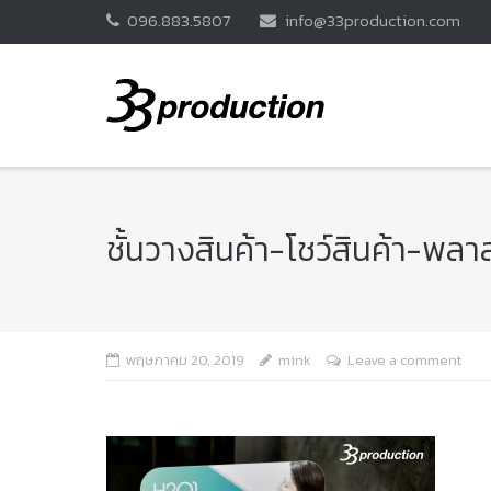
Skip
096.883.5807
info@33production.com
to
content
ชั้นวางสินค้า-โชว์สินค้า-
พฤษภาคม 20, 2019
mink
Leave a comment