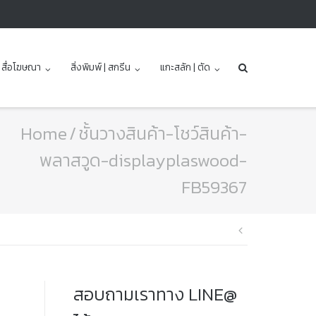
| สื่อโฆษณา
สิ่งพิมพ์ | สกรีน
แกะสลัก | ตัด
Home
/
ชั้นวางสินค้า-โชว์สินค้า-
พลาสวูด-displayplaswood-
FB59367
แนะแนว
เรื่อง
สอบถามเราทาง LINE@