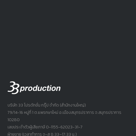
บริษัท 33 โปรดักชั่น กรุ๊ป จำกัด (สำนักงานใหญ่)
79/14-16 หมู่ที่ 1 ต.แพรกษาใหม่ อ.เมืองสมุทรปราการ จ.สมุทรปราการ
10280
เลขประจำตัวผู้เสียภาษี 0-1155-62023-31-7
ฝ่ายขาย (เวลาทำการ จ-ส 8:33~17:33 น.)