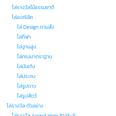
โล่รางวัลไม้ธรรมชาติ
โล่อะคริลิค
โล่ Design ตามสั่ง
โล่กีฬา
โล่ฐานสูง
โล่ทรงมาตราฐาน
โล่บันเทิง
โล่ประกบ
โล่รูปดาว
โล่รูปสัตว์
โล่รางวัล ตัวอย่าง
โล่รางวัล Award imex2023-11