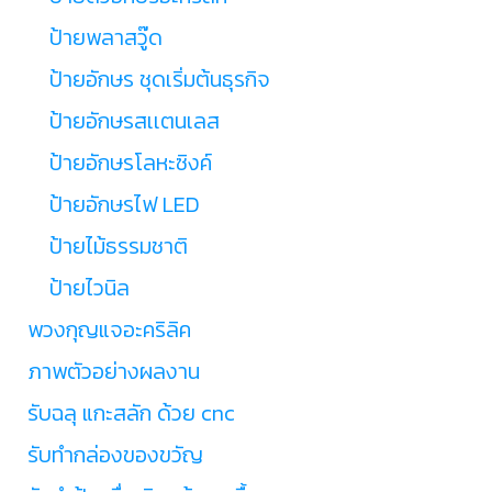
ป้ายพลาสวู๊ด
ป้ายอักษร ชุดเริ่มต้นธุรกิจ
ป้ายอักษรสเเตนเลส
ป้ายอักษรโลหะซิงค์
ป้ายอักษรไฟ LED
ป้ายไม้ธรรมชาติ
ป้ายไวนิล
พวงกุญแจอะคริลิค
ภาพตัวอย่างผลงาน
รับฉลุ แกะสลัก ด้วย cnc
รับทำกล่องของขวัญ