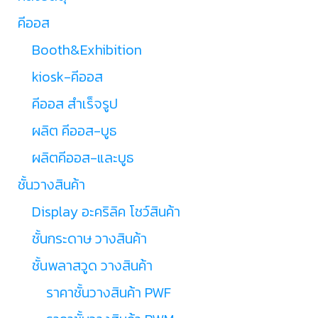
คีออส
Booth&Exhibition
kiosk-คีออส
คีออส สำเร็จรูป
ผลิต คีออส-บูธ
ผลิตคีออส-และบูธ
ชั้นวางสินค้า
Display อะคริลิค โชว์สินค้า
ชั้นกระดาษ วางสินค้า
ชั้นพลาสวูด วางสินค้า
ราคาชั้นวางสินค้า PWF