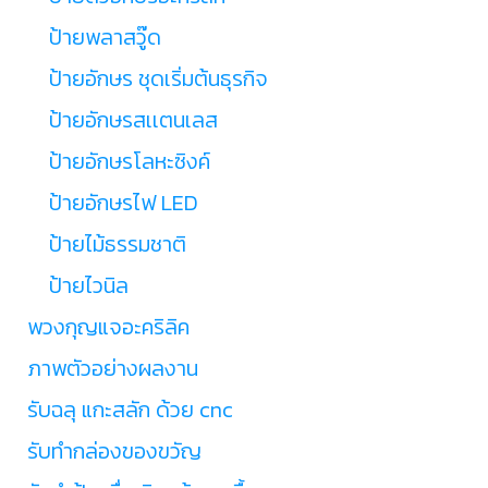
ป้ายพลาสวู๊ด
ป้ายอักษร ชุดเริ่มต้นธุรกิจ
ป้ายอักษรสเเตนเลส
ป้ายอักษรโลหะซิงค์
ป้ายอักษรไฟ LED
ป้ายไม้ธรรมชาติ
ป้ายไวนิล
พวงกุญแจอะคริลิค
ภาพตัวอย่างผลงาน
รับฉลุ แกะสลัก ด้วย cnc
รับทำกล่องของขวัญ