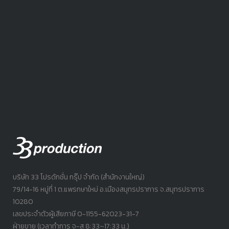
บริษัท 33 โปรดักชั่น กรุ๊ป จำกัด (สำนักงานใหญ่)
79/14-16 หมู่ที่ 1 ต.แพรกษาใหม่ อ.เมืองสมุทรปราการ จ.สมุทรปราการ
10280
เลขประจำตัวผู้เสียภาษี 0-1155-62023-31-7
ฝ่ายขาย (เวลาทำการ จ-ส 8:33~17:33 น.)