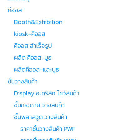
คีออส
Booth&Exhibition
kiosk-คีออส
คีออส สำเร็จรูป
ผลิต คีออส-บูธ
ผลิตคีออส-และบูธ
ชั้นวางสินค้า
Display อะคริลิค โชว์สินค้า
ชั้นกระดาษ วางสินค้า
ชั้นพลาสวูด วางสินค้า
ราคาชั้นวางสินค้า PWF