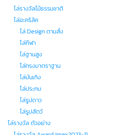
โล่รางวัลไม้ธรรมชาติ
โล่อะคริลิค
โล่ Design ตามสั่ง
โล่กีฬา
โล่ฐานสูง
โล่ทรงมาตราฐาน
โล่บันเทิง
โล่ประกบ
โล่รูปดาว
โล่รูปสัตว์
โล่รางวัล ตัวอย่าง
โล่รางวัล Award imex2023-11