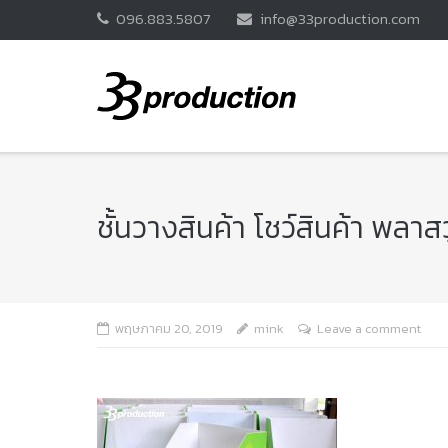
Skip
096.883.5807
info@33production.com
to
content
ชั้นวางสินค้า โชว์สินค้า พล
พฤษภาคม 20, 2019
mink
Leave a comment