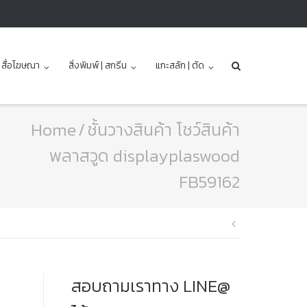
| สื่อโฆษณา
สิ่งพิมพ์ | สกรีน
แกะสลัก | ตัด
Home
/
ชั้นวางสินค้า โชว์สินค้า
พลาสวูด displayplaswood
FB59162
แนะแนว
เรื่อง
สอบถามเราทาง LINE@