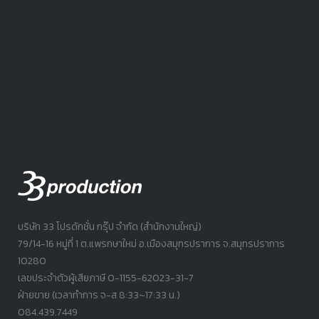
บริษัท 33 โปรดักชั่น กรุ๊ป จำกัด (สำนักงานใหญ่)
79/14-16 หมู่ที่ 1 ต.แพรกษาใหม่ อ.เมืองสมุทรปราการ จ.สมุทรปราการ
10280
เลขประจำตัวผู้เสียภาษี 0-1155-62023-31-7
ฝ่ายขาย (เวลาทำการ จ-ส 8:33~17:33 น.)
084.439.7449