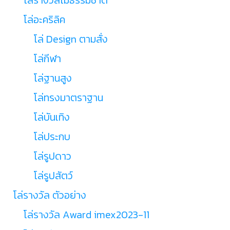
โล่อะคริลิค
โล่ Design ตามสั่ง
โล่กีฬา
โล่ฐานสูง
โล่ทรงมาตราฐาน
โล่บันเทิง
โล่ประกบ
โล่รูปดาว
โล่รูปสัตว์
โล่รางวัล ตัวอย่าง
โล่รางวัล Award imex2023-11