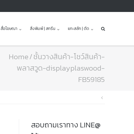
| สื่อโฆษณา
สิ่งพิมพ์ | สกรีน
แกะสลัก | ตัด
Home
/
ชั้นวางสินค้า-โชว์สินค้า-
พลาสวูด-displayplaswood-
FB59185
แนะแนว
เรื่อง
สอบถามเราทาง LINE@