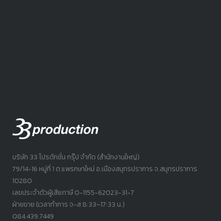
บริษัท 33 โปรดักชั่น กรุ๊ป จำกัด (สำนักงานใหญ่)
79/14-16 หมู่ที่ 1 ต.แพรกษาใหม่ อ.เมืองสมุทรปราการ จ.สมุทรปราการ
10280
เลขประจำตัวผู้เสียภาษี 0-1155-62023-31-7
ฝ่ายขาย (เวลาทำการ จ-ส 8:33~17:33 น.)
084.439.7449