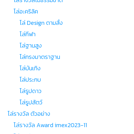
โล่อะคริลิค
โล่ Design ตามสั่ง
โล่กีฬา
โล่ฐานสูง
โล่ทรงมาตราฐาน
โล่บันเทิง
โล่ประกบ
โล่รูปดาว
โล่รูปสัตว์
โล่รางวัล ตัวอย่าง
โล่รางวัล Award imex2023-11