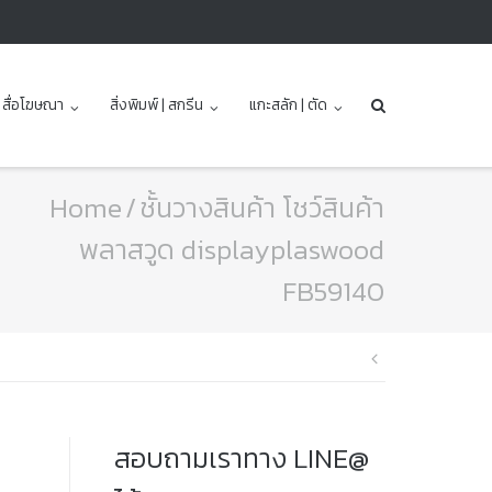
| สื่อโฆษณา
สิ่งพิมพ์ | สกรีน
แกะสลัก | ตัด
Home
/
ชั้นวางสินค้า โชว์สินค้า
พลาสวูด displayplaswood
FB59140
แนะแนว
เรื่อง
สอบถามเราทาง LINE@