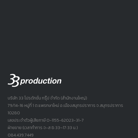
บริษัท 33 โปรดักชั่น กรุ๊ป จำกัด (สำนักงานใหญ่)
79/14-16 หมู่ที่ 1 ต.แพรกษาใหม่ อ.เมืองสมุทรปราการ จ.สมุทรปราการ
10280
เลขประจำตัวผู้เสียภาษี 0-1155-62023-31-7
ฝ่ายขาย (เวลาทำการ จ-ส 8:33~17:33 น.)
084.439.7449