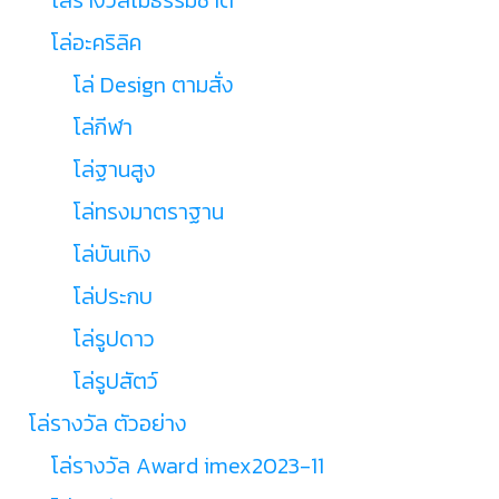
โล่อะคริลิค
โล่ Design ตามสั่ง
โล่กีฬา
โล่ฐานสูง
โล่ทรงมาตราฐาน
โล่บันเทิง
โล่ประกบ
โล่รูปดาว
โล่รูปสัตว์
โล่รางวัล ตัวอย่าง
โล่รางวัล Award imex2023-11