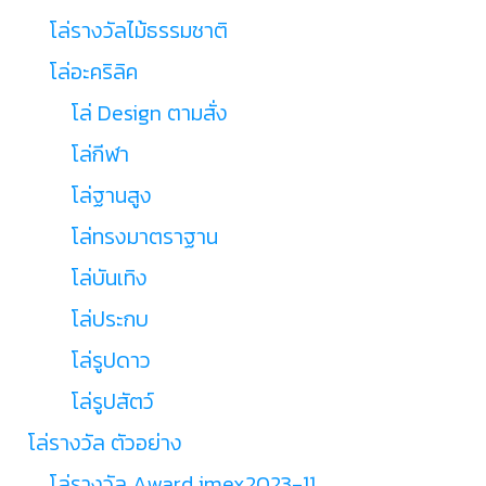
โล่รางวัลไม้ธรรมชาติ
โล่อะคริลิค
โล่ Design ตามสั่ง
โล่กีฬา
โล่ฐานสูง
โล่ทรงมาตราฐาน
โล่บันเทิง
โล่ประกบ
โล่รูปดาว
โล่รูปสัตว์
โล่รางวัล ตัวอย่าง
โล่รางวัล Award imex2023-11