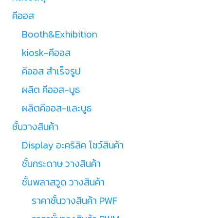
คีออส
Booth&Exhibition
kiosk-คีออส
คีออส สำเร็จรูป
ผลิต คีออส-บูธ
ผลิตคีออส-และบูธ
ชั้นวางสินค้า
Display อะคริลิค โชว์สินค้า
ชั้นกระดาษ วางสินค้า
ชั้นพลาสวูด วางสินค้า
ราคาชั้นวางสินค้า PWF