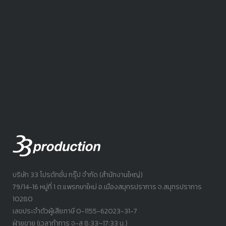
บริษัท 33 โปรดักชั่น กรุ๊ป จำกัด (สำนักงานใหญ่)
79/14-16 หมู่ที่ 1 ต.แพรกษาใหม่ อ.เมืองสมุทรปราการ จ.สมุทรปราการ
10280
เลขประจำตัวผู้เสียภาษี 0-1155-62023-31-7
ฝ่ายขาย (เวลาทำการ จ-ส 8:33~17:33 น.)