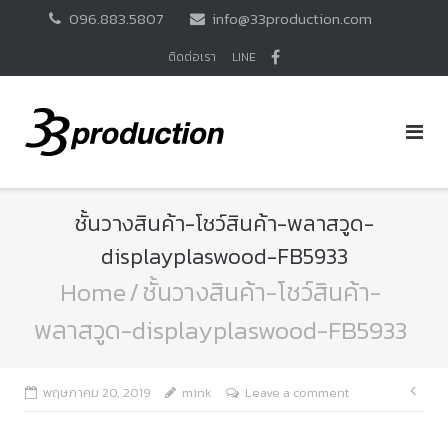
Skip
096.883.5807
info@33production.com
to
content
ติดต่อเรา
LINE
ชั้นวางสินค้า-โชว์สินค้า-พลาสวูด-
displayplaswood-FB5933
Home
/
ชั้นวางสินค้า-โชว์สินค้า-
พลาสวูด-displayplaswood-FB5933
แนะ
พฤษภาคม 20, 2019
mink
Leave a comment
เรื่อ