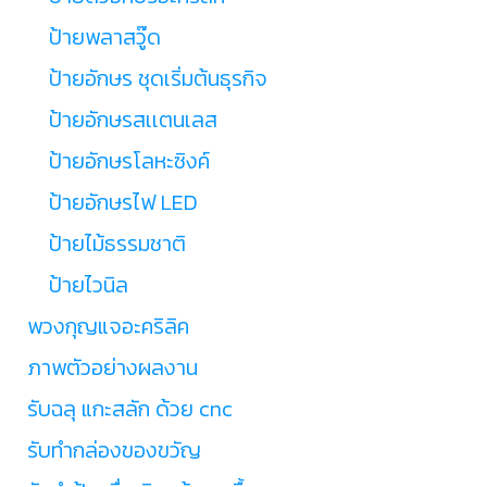
ป้ายพลาสวู๊ด
ป้ายอักษร ชุดเริ่มต้นธุรกิจ
ป้ายอักษรสเเตนเลส
ป้ายอักษรโลหะซิงค์
ป้ายอักษรไฟ LED
ป้ายไม้ธรรมชาติ
ป้ายไวนิล
พวงกุญแจอะคริลิค
ภาพตัวอย่างผลงาน
รับฉลุ แกะสลัก ด้วย cnc
รับทำกล่องของขวัญ