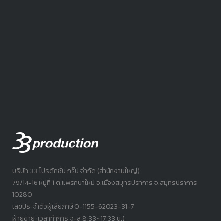
บริษัท 33 โปรดักชั่น กรุ๊ป จำกัด (สำนักงานใหญ่)
79/14-16 หมู่ที่ 1 ต.แพรกษาใหม่ อ.เมืองสมุทรปราการ จ.สมุทรปราการ
10280
เลขประจำตัวผู้เสียภาษี 0-1155-62023-31-7
ฝ่ายขาย (เวลาทำการ จ-ส 8:33~17:33 น.)