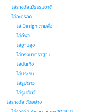
โล่รางวัลไม้ธรรมชาติ
โล่อะคริลิค
โล่ Design ตามสั่ง
โล่กีฬา
โล่ฐานสูง
โล่ทรงมาตราฐาน
โล่บันเทิง
โล่ประกบ
โล่รูปดาว
โล่รูปสัตว์
โล่รางวัล ตัวอย่าง
โล่รางวัล Award imex2023-11