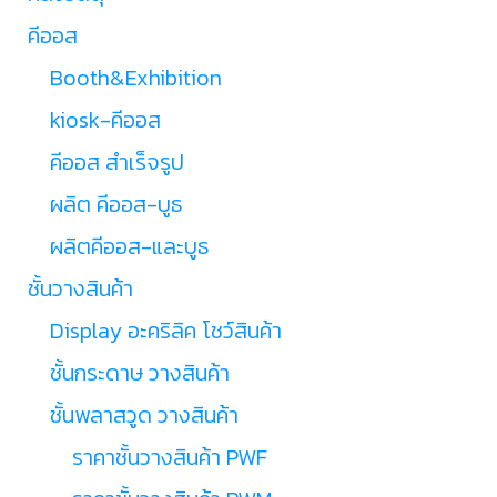
คีออส
Booth&Exhibition
kiosk-คีออส
คีออส สำเร็จรูป
ผลิต คีออส-บูธ
ผลิตคีออส-และบูธ
ชั้นวางสินค้า
Display อะคริลิค โชว์สินค้า
ชั้นกระดาษ วางสินค้า
ชั้นพลาสวูด วางสินค้า
ราคาชั้นวางสินค้า PWF