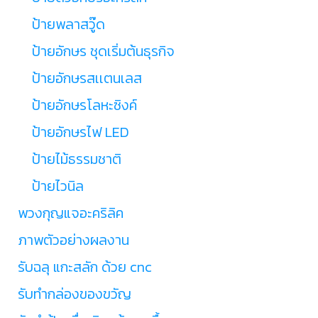
ป้ายพลาสวู๊ด
ป้ายอักษร ชุดเริ่มต้นธุรกิจ
ป้ายอักษรสเเตนเลส
ป้ายอักษรโลหะซิงค์
ป้ายอักษรไฟ LED
ป้ายไม้ธรรมชาติ
ป้ายไวนิล
พวงกุญแจอะคริลิค
ภาพตัวอย่างผลงาน
รับฉลุ แกะสลัก ด้วย cnc
รับทำกล่องของขวัญ