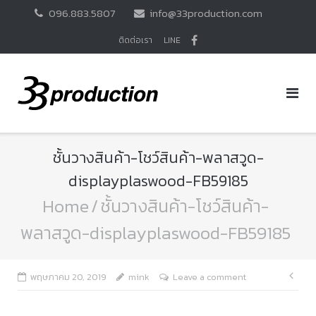
Skip
096.883.5807
info@33production.com
to
content
ติดต่อเรา
LINE
ชั้นวางสินค้า-โชว์สินค้า-พลาสวูด-
displayplaswood-FB59185
Home
/
ชั้นวางสินค้า-โชว์สินค้า-
พลาสวูด-displayplaswood-FB59185
แนะ
พฤษภาคม 20, 2019
mink
Leave a comment
เรื่อ