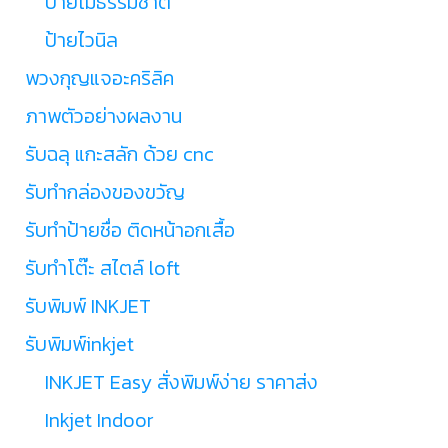
ป้ายไม้ธรรมชาติ
ป้ายไวนิล
พวงกุญแจอะคริลิค
ภาพตัวอย่างผลงาน
รับฉลุ แกะสลัก ด้วย cnc
รับทำกล่องของขวัญ
รับทำป้ายชื่อ ติดหน้าอกเสื้อ
รับทำโต๊ะ สไตล์ loft
รับพิมพ์ INKJET
รับพิมพ์inkjet
INKJET Easy สั่งพิมพ์ง่าย ราคาส่ง
Inkjet Indoor