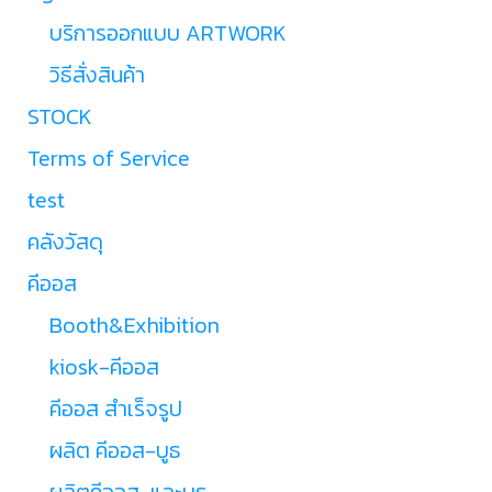
บริการออกแบบ ARTWORK
วิธีสั่งสินค้า
STOCK
Terms of Service
test
คลังวัสดุ
คีออส
Booth&Exhibition
kiosk-คีออส
คีออส สำเร็จรูป
ผลิต คีออส-บูธ
ผลิตคีออส-และบูธ