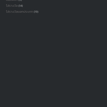
โล่รางวัล
(14)
โล่รางวัลเเยกประเภท
(19)