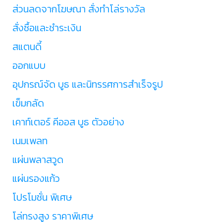
ส่วนลดจากโฆษณา สั่งทำโล่รางวัล
สั่งซื้อและชำระเงิน
สแตนดี้
ออกแบบ
อุปกรณ์จัด บูธ และนิทรรศการสำเร็จรูป
เข็มกลัด
เคาท์เตอร์ คีออส บูธ ตัวอย่าง
เนมเพลท
แผ่นพลาสวูด
แผ่นรองแก้ว
โปรโมชั่น พิเศษ
โล่ทรงสูง ราคาพิเศษ