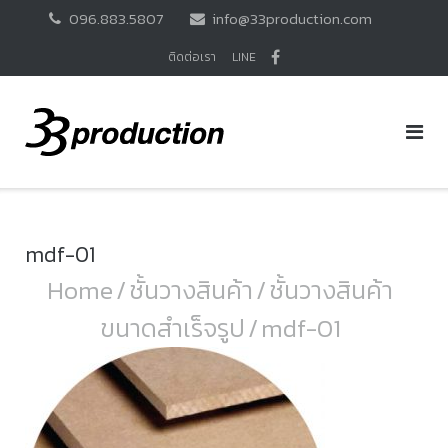
Skip
096.883.5807
info@33production.com
to
content
ติดต่อเรา
LINE
mdf-01
Home
/
ชั้นวางสินค้า
/
ชั้นวางสินค้า
ขนาดสำเร็จรูป
/
mdf-01