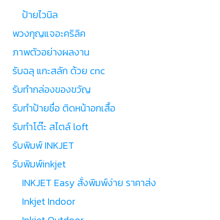
ป้ายไวนิล
พวงกุญแจอะคริลิค
ภาพตัวอย่างผลงาน
รับฉลุ แกะสลัก ด้วย cnc
รับทำกล่องของขวัญ
รับทำป้ายชื่อ ติดหน้าอกเสื้อ
รับทำโต๊ะ สไตล์ loft
รับพิมพ์ INKJET
รับพิมพ์inkjet
INKJET Easy สั่งพิมพ์ง่าย ราคาส่ง
Inkjet Indoor
Inkjet Outdoor