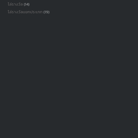
โล่รางวัล
(14)
โล่รางวัลเเยกประเภท
(19)