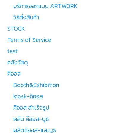
บริการออกแบบ ARTWORK
วิธีสั่งสินค้า
STOCK
Terms of Service
test
คลังวัสดุ
คีออส
Booth&Exhibition
kiosk-คีออส
คีออส สำเร็จรูป
ผลิต คีออส-บูธ
ผลิตคีออส-และบูธ