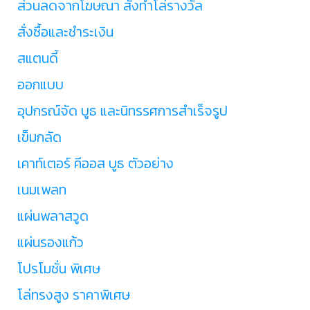
ส่วนลดจากโฆษณา สั่งทำโล่รางวัล
สั่งซื้อและชำระเงิน
สแตนดี้
ออกแบบ
อุปกรณ์จัด บูธ และนิทรรศการสำเร็จรูป
เข็มกลัด
เคาท์เตอร์ คีออส บูธ ตัวอย่าง
เนมเพลท
แผ่นพลาสวูด
แผ่นรองแก้ว
โปรโมชั่น พิเศษ
โล่ทรงสูง ราคาพิเศษ