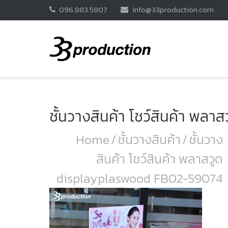
Skip
096.883.5807
info@33production.com
to
content
ชั้นวางสินค้า โชว์สินค้า พ
Home
/
ชั้นวางสินค้า
/
ชั้นวาง
สินค้า โชว์สินค้า พลาสวูด
displayplaswood FB02-59074