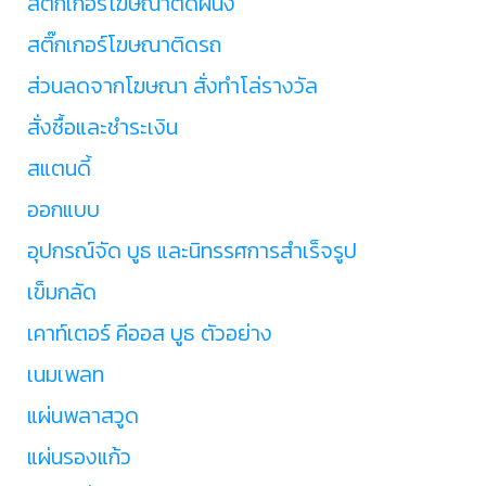
สติ๊กเกอร์โฆษณาติดผนัง
สติ๊กเกอร์โฆษณาติดรถ
ส่วนลดจากโฆษณา สั่งทำโล่รางวัล
สั่งซื้อและชำระเงิน
สแตนดี้
ออกแบบ
อุปกรณ์จัด บูธ และนิทรรศการสำเร็จรูป
เข็มกลัด
เคาท์เตอร์ คีออส บูธ ตัวอย่าง
เนมเพลท
แผ่นพลาสวูด
แผ่นรองแก้ว