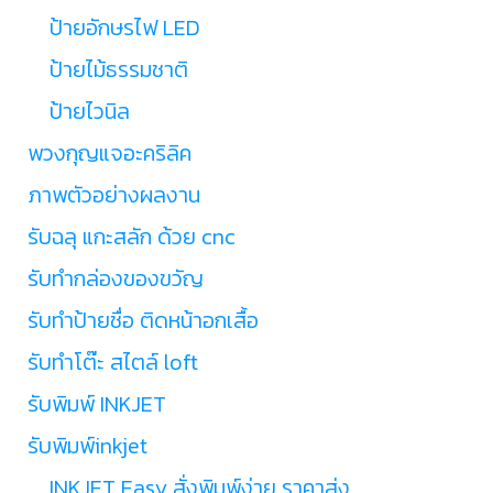
ป้ายอักษรไฟ LED
ป้ายไม้ธรรมชาติ
ป้ายไวนิล
พวงกุญแจอะคริลิค
ภาพตัวอย่างผลงาน
รับฉลุ แกะสลัก ด้วย cnc
รับทำกล่องของขวัญ
รับทำป้ายชื่อ ติดหน้าอกเสื้อ
รับทำโต๊ะ สไตล์ loft
รับพิมพ์ INKJET
รับพิมพ์inkjet
INKJET Easy สั่งพิมพ์ง่าย ราคาส่ง