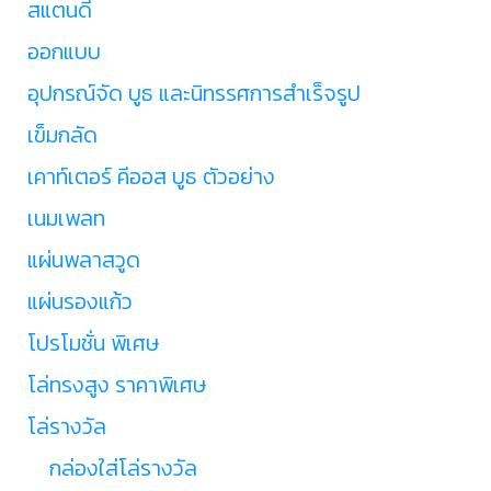
สแตนดี้
ออกแบบ
อุปกรณ์จัด บูธ และนิทรรศการสำเร็จรูป
เข็มกลัด
เคาท์เตอร์ คีออส บูธ ตัวอย่าง
เนมเพลท
แผ่นพลาสวูด
แผ่นรองแก้ว
โปรโมชั่น พิเศษ
โล่ทรงสูง ราคาพิเศษ
โล่รางวัล
กล่องใส่โล่รางวัล