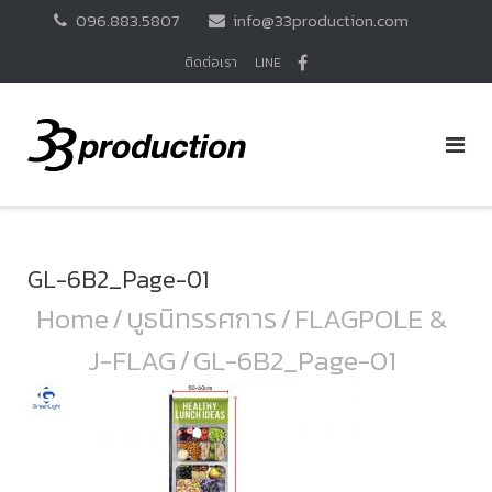
Skip
096.883.5807
info@33production.com
to
content
ติดต่อเรา
LINE
GL-6B2_Page-01
Home
/
บูธนิทรรศการ
/
FLAGPOLE &
J-FLAG
/
GL-6B2_Page-01