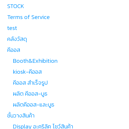
STOCK
Terms of Service
test
คลังวัสดุ
คีออส
Booth&Exhibition
kiosk-คีออส
คีออส สำเร็จรูป
ผลิต คีออส-บูธ
ผลิตคีออส-และบูธ
ชั้นวางสินค้า
Display อะคริลิค โชว์สินค้า