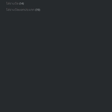
โล่รางวัล
(14)
โล่รางวัลเเยกประเภท
(19)