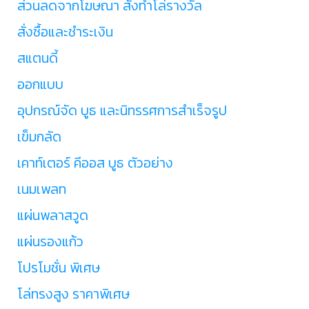
ส่วนลดจากโฆษณา สั่งทำโล่รางวัล
สั่งซื้อและชำระเงิน
สแตนดี้
ออกแบบ
อุปกรณ์จัด บูธ และนิทรรศการสำเร็จรูป
เข็มกลัด
เคาท์เตอร์ คีออส บูธ ตัวอย่าง
เนมเพลท
แผ่นพลาสวูด
แผ่นรองแก้ว
โปรโมชั่น พิเศษ
โล่ทรงสูง ราคาพิเศษ