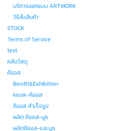
บริการออกแบบ ARTWORK
วิธีสั่งสินค้า
STOCK
Terms of Service
test
คลังวัสดุ
คีออส
Booth&Exhibition
kiosk-คีออส
คีออส สำเร็จรูป
ผลิต คีออส-บูธ
ผลิตคีออส-และบูธ