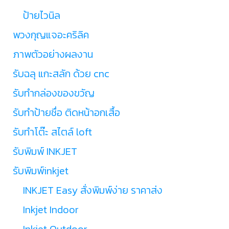
ป้ายไวนิล
พวงกุญแจอะคริลิค
ภาพตัวอย่างผลงาน
รับฉลุ แกะสลัก ด้วย cnc
รับทำกล่องของขวัญ
รับทำป้ายชื่อ ติดหน้าอกเสื้อ
รับทำโต๊ะ สไตล์ loft
รับพิมพ์ INKJET
รับพิมพ์inkjet
INKJET Easy สั่งพิมพ์ง่าย ราคาส่ง
Inkjet Indoor
Inkjet Outdoor