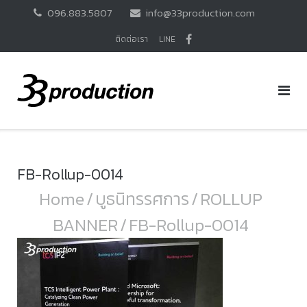
Skip
096.883.5807
info@33production.com
to
content
ติดต่อเรา
LINE
FB-Rollup-0014
Home
/
บูธนิทรรศการ
/
ROLLUP
BANNER
/
FB-Rollup-0014