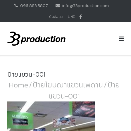
Skip
096.883.5807
info@33production.com
to
content
ติดต่อเรา
LINE
ป้ายแขวน-001
Home
/
ป้ายโฆษณาแขวนเพดาน
/
ป้าย
แขวน-001