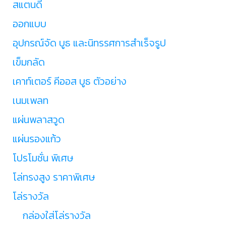
สแตนดี้
ออกแบบ
อุปกรณ์จัด บูธ และนิทรรศการสำเร็จรูป
เข็มกลัด
เคาท์เตอร์ คีออส บูธ ตัวอย่าง
เนมเพลท
แผ่นพลาสวูด
แผ่นรองแก้ว
โปรโมชั่น พิเศษ
โล่ทรงสูง ราคาพิเศษ
โล่รางวัล
กล่องใส่โล่รางวัล