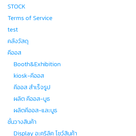
STOCK
Terms of Service
test
คลังวัสดุ
คีออส
Booth&Exhibition
kiosk-คีออส
คีออส สำเร็จรูป
ผลิต คีออส-บูธ
ผลิตคีออส-และบูธ
ชั้นวางสินค้า
Display อะคริลิค โชว์สินค้า