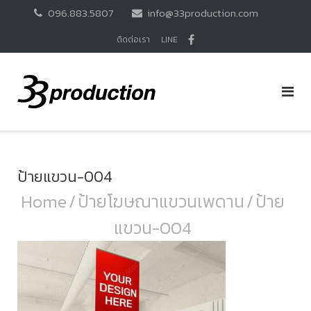
Skip
096.883.5807
info@33production.com
to
content
ติดต่อเรา
LINE
ป้ายแขวน-004
Home
/
ป้ายโฆษณาแขวนเพดาน
/
ป้าย
แขวน-004