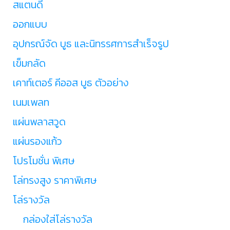
สแตนดี้
ออกแบบ
อุปกรณ์จัด บูธ และนิทรรศการสำเร็จรูป
เข็มกลัด
เคาท์เตอร์ คีออส บูธ ตัวอย่าง
เนมเพลท
แผ่นพลาสวูด
แผ่นรองแก้ว
โปรโมชั่น พิเศษ
โล่ทรงสูง ราคาพิเศษ
โล่รางวัล
กล่องใส่โล่รางวัล