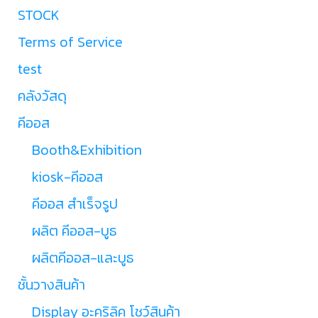
STOCK
Terms of Service
test
คลังวัสดุ
คีออส
Booth&Exhibition
kiosk-คีออส
คีออส สำเร็จรูป
ผลิต คีออส-บูธ
ผลิตคีออส-และบูธ
ชั้นวางสินค้า
Display อะคริลิค โชว์สินค้า