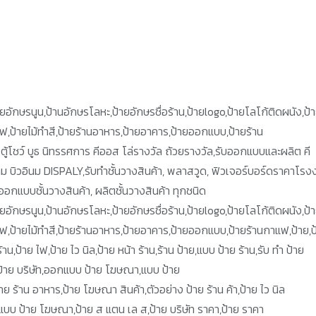
,ป้ายอักษรนูน,ป้านอักษรโลหะ,ป้ายอักษรชื่อร้าน,ป้ายlogo,ป้ายโลโก้ติดผนัง,ป้
ยไฟ,ป้ายไม้ทำสี,ป้ายร้านอาหาร,ป้ายอาคาร,ป้ายออกแบบ,ป้ายร้าน
ตู้โชว์ บูธ นิทรรศการ คีออส โล่รางวัล ถ้วยรางวัล,รับออกแบบและผลิต คี
กม บิวอินม DISPALY,รับทำชั้นวางสินค้า, พลาสวูด, ฟิวเจอร์บอร์ดราคาโรง
ออกแบบชั้นวางสินค้า, ผลิตชั้นวางสินค้า ทุกชนิด
,ป้ายอักษรนูน,ป้านอักษรโลหะ,ป้ายอักษรชื่อร้าน,ป้ายlogo,ป้ายโลโก้ติดผนัง,ป้
ยไฟ,ป้ายไม้ทำสี,ป้ายร้านอาหาร,ป้ายอาคาร,ป้ายออกแบบ,ป้ายร้านกาแฟ,ป้าย,ป
น,ป้าย ไฟ,ป้าย ไว นิล,ป้าย หน้า ร้าน,ร้าน ป้าย,แบบ ป้าย ร้าน,รับ ทำ ป้าย
ฟ,ป้าย บริษัท,ออกแบบ ป้าย โฆษณา,แบบ ป้าย
ป้าย ร้าน อาหาร,ป้าย โฆษณา สินค้า,ตัวอย่าง ป้าย ร้าน ค้า,ป้าย ไว นิล
,แบบ ป้าย โฆษณา,ป้าย ส แตน เล ส,ป้าย บริษัท ราคา,ป้าย ราคา