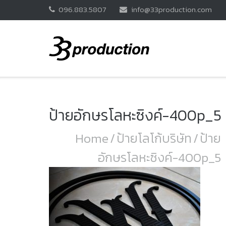
Skip
096.883.5807
info@33production.com
to
content
ป้ายอักษรโลหะซิงค์-400p_5
Home
/
ป้ายโลโก้บริษัท
/
ป้าย
อักษรโลหะซิงค์-400p_5