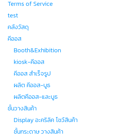
Terms of Service
test
คลังวัสดุ
คีออส
Booth&Exhibition
kiosk-คีออส
คีออส สำเร็จรูป
ผลิต คีออส-บูธ
ผลิตคีออส-และบูธ
ชั้นวางสินค้า
Display อะคริลิค โชว์สินค้า
ชั้นกระดาษ วางสินค้า