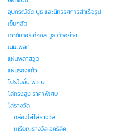
อุปกรณ์จัด บูธ และนิทรรศการสำเร็จรูป
เข็มกลัด
เคาท์เตอร์ คีออส บูธ ตัวอย่าง
เนมเพลท
แผ่นพลาสวูด
แผ่นรองแก้ว
โปรโมชั่น พิเศษ
โล่ทรงสูง ราคาพิเศษ
โล่รางวัล
กล่องใส่โล่รางวัล
เหรียญรางวัล อคริลิค