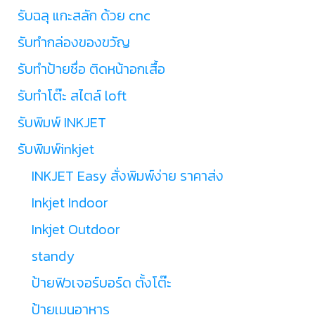
รับฉลุ แกะสลัก ด้วย cnc
รับทำกล่องของขวัญ
รับทำป้ายชื่อ ติดหน้าอกเสื้อ
รับทำโต๊ะ สไตล์ loft
รับพิมพ์ INKJET
รับพิมพ์inkjet
INKJET Easy สั่งพิมพ์ง่าย ราคาส่ง
Inkjet Indoor
Inkjet Outdoor
standy
ป้ายฟิวเจอร์บอร์ด ตั้งโต๊ะ
ป้ายเมนูอาหาร