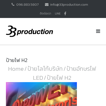
Skip
096.883.5807
info@33production.com
to
content
ติดต่อเรา
LINE
ป้ายไฟ H2
Home
/
ป้ายโลโก้บริษัท
/
ป้ายอักษรไฟ
LED
/
ป้ายไฟ H2