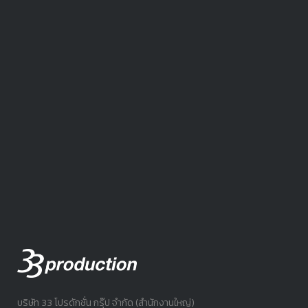
บริษัท 33 โปรดักชั่น กรุ๊ป จำกัด (สำนักงานใหญ่)