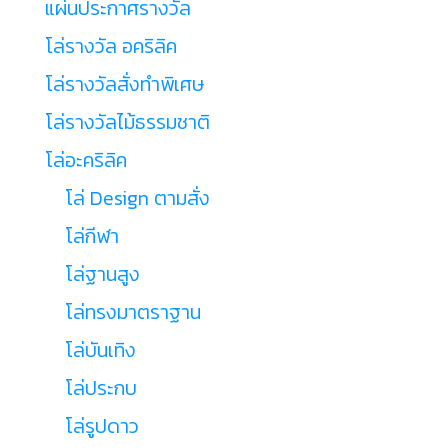
แผ่นประกาศรางวัล
โล่รางวัล อคริลิค
โล่รางวัลสั่งทำพิเศษ
โล่รางวัลไม้ธรรมชาติ
โล่อะคริลิค
โล่ Design ตามสั่ง
โล่กีฬา
โล่ฐานสูง
โล่ทรงมาตราฐาน
โล่บันเทิง
โล่ประกบ
โล่รูปดาว